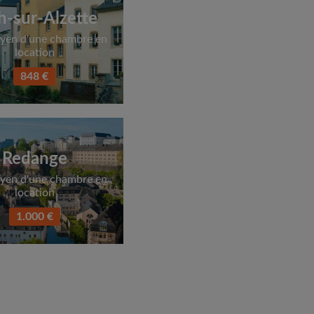
h-sur-Alzette
yen d'une chambre en
location
848 €
Redange
yen d'une chambre en
location
1.000 €