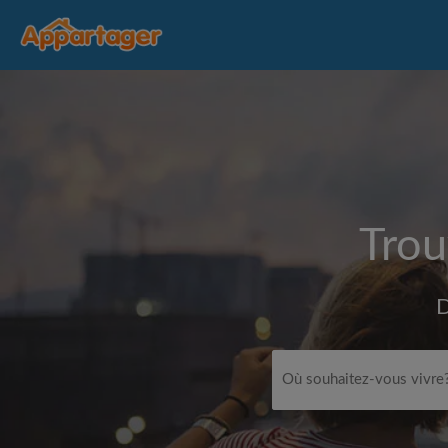
Trou
D