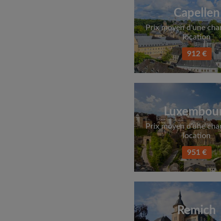
Capellen
Prix moyen d'une ch
location
912 €
Luxembou
Prix moyen d'une ch
location
951 €
Remich