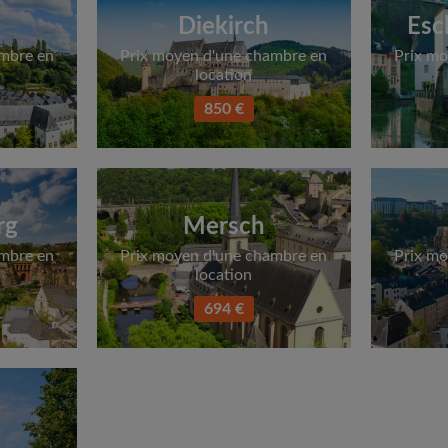
Diekirch
Esc
ambre en
Prix moyen d'une chambre en
Prix mo
location
850 €
rg
Mersch
ambre en
Prix moyen d'une chambre en
Prix mo
location
694 €