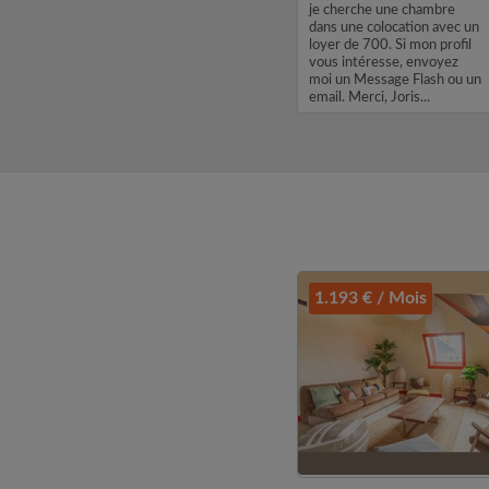
l'université du Luxembourg
je cherche une chambre
ember
et je souhaite louer une
dans une colocation avec un
Big
chambre pour début
loyer de 700. Si mon profil
oking
septembre 01/10/2026.
vous intéresse, envoyez
 flat or
Merci de me contacter en
moi un Message Flash ou un
erg...
cas de disponibilité....
email. Merci, Joris...
1.193 € / Mois