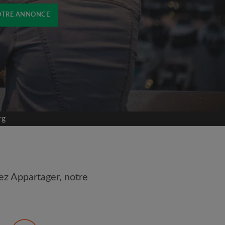
OTRE ANNONCE
rg
ez Appartager, notre
 les
Conditions d'utilisation
naissance de la
Politique de