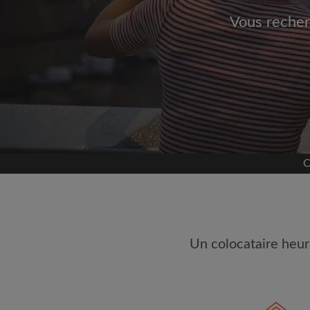
Vous recher
Inscrivez-vous 
Nous ne publierons jamai
votre a
Trouvez votr
C
Faites une recherche 
semble important
Consultez les chambres
colocataires
Sauvegardez vos rech
Un colocataire heur
Recevez des alertes p
annonce correspondan
Faites vos demandes d
Faites part aux propri