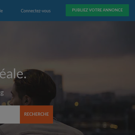
PUBLIEZ VOTRE ANNONCE
de
Connectez-vous
éale.
rg
RECHERCHE