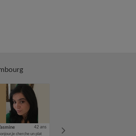
embourg
Yasmine
42 ans
onjour,je cherche un plat