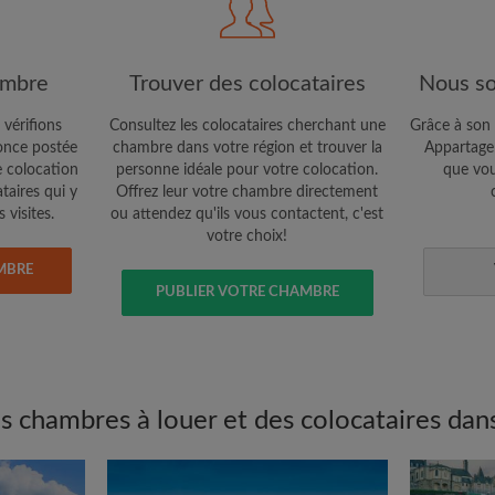
Confidentialité
e vous cherchez
CRÉE
ambre
Trouver des colocataires
Nous so
Je souhaite recevoir des o
 vérifions
Consultez les colocataires cherchant une
Grâce à son 
jour du compte par e-mail
nce postée
chambre dans votre région et trouver la
Appartager
e colocation
personne idéale pour votre colocation.
que vou
ataires qui y
Offrez leur votre chambre directement
 visites.
ou attendez qu'ils vous contactent, c'est
votre choix!
MBRE
PUBLIER VOTRE CHAMBRE
 chambres à louer et des colocataires dans 