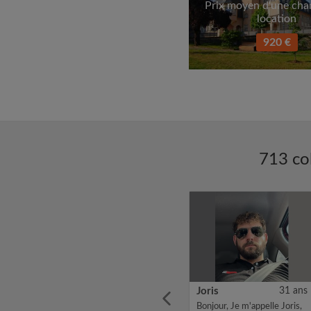
Prix moyen d'une ch
location
920 €
713 co
24 ans
Rania
27 ans
Joris
31 ans
s old,
Je suis doctorante à
Bonjour, Je m'appelle Joris,