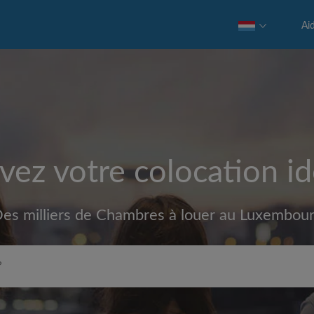
Ai
vez votre colocation id
es milliers de Chambres à louer au Luxembou
Loyer max par mois (€)