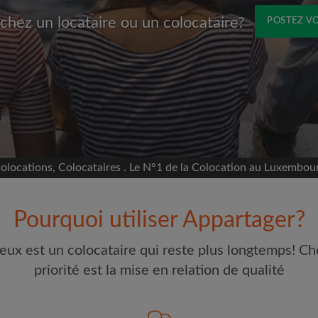
chez un locataire ou un colocataire?
POSTEZ V
Prénom
avec Facebook
s sur votre page sans
ccord
e colocation
olocations, Colocataires . Le N°1 de la Colocation au Luxembou
selon ce qui vous
 et les profils des
Pourquoi utiliser Appartager?
Adresse email
erches
eux est un colocataire qui reste plus longtemps! Ch
our toute nouvelle
Mot de passe
priorité est la mise en relation de qualité
t à vos critères
e visites
J'ai lu, compris et accepte
étaires et aux
d'Appartager.lu
et ai pris con