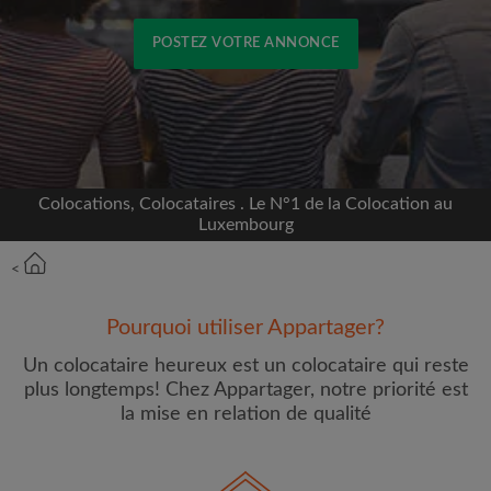
POSTEZ VOTRE ANNONCE
Inscrivez-vous avec Facebook
Nous ne publierons jamais sur votre page sans
votre accord
Colocations, Colocataires . Le N°1 de la Colocation au
Luxembourg
OU
<
Loyer max par mois (€)
Pourquoi utiliser Appartager?
Un colocataire heureux est un colocataire qui reste
Prénom
plus longtemps! Chez Appartager, notre priorité est
la mise en relation de qualité