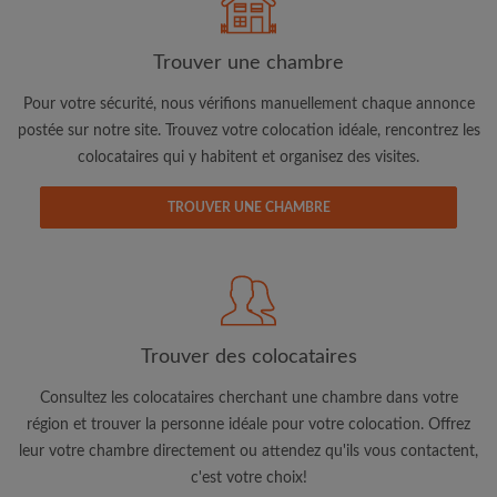
Trouver une chambre
Pour votre sécurité, nous vérifions manuellement chaque annonce
postée sur notre site. Trouvez votre colocation idéale, rencontrez les
colocataires qui y habitent et organisez des visites.
Adresse email
TROUVER UNE CHAMBRE
Mot de passe
J'ai lu, compris et accepte les
Conditions d'utilisation
d'Appartager.lu
et ai pris connaissance de la
Politique de
Confidentialité
Trouver des colocataires
CRÉER PROFIL
Consultez les colocataires cherchant une chambre dans votre
région et trouver la personne idéale pour votre colocation. Offrez
Je souhaite recevoir des offres exclusives et des mises à
leur votre chambre directement ou attendez qu'ils vous contactent,
jour du compte par e-mail
c'est votre choix!