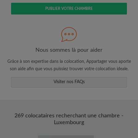
PUBLIER VOTRE CHAMBRE
Faites une recherche selon ce qui vous
semble important
Nous sommes là pour aider
Consultez les chambres et les profils des
colocataires
Grâce à son expertise dans la colocation, Appartager vous aporte
Sauvegardez vos recherches
son aide afin que vous puissiez trouver votre colocation ideale.
Recevez des alertes pour toute nouvelle
annonce correspondant à vos critères
Visiter nos FAQs
Faites vos demandes de visites
Faites part aux propriétaires et aux
colocataires de ce que vous cherchez
exactement
269 colocataires recherchant une chambre -
Luxembourg