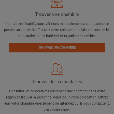
Trouver une chambre
Pour votre sécurité, nous vérifions manuellement chaque annonce
postée sur notre site. Trouvez votre colocation idéale, rencontrez les
colocataires qui y habitent et organisez des visites.
Adresse email
TROUVER UNE CHAMBRE
Mot de passe
J'ai lu, compris et accepte les
Conditions d'utilisation
d'Appartager.lu
et ai pris connaissance de la
Politique de
Confidentialité
Trouver des colocataires
CRÉER PROFIL
Consultez les colocataires cherchant une chambre dans votre
région et trouver la personne idéale pour votre colocation. Offrez
Je souhaite recevoir des offres exclusives et des mises à
leur votre chambre directement ou attendez qu'ils vous contactent,
jour du compte par e-mail
c'est votre choix!