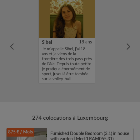
26 ans
Sibel
18 ans
e m’appelle Abde,
Je m'appelle Sibel, j'ai 18
t je vais
ans et je viens de la
 à Luxembourg en
frontière des trois pays près
our un stage
de Bâle. Depuis toute petite
eur bancaire. Je
je pratique énormément de
une chambre du
sport, jusqu'à être tombée
re au 31 dé...
sur le volley-ball...
274 colocations à Luxembourg
875 € / Mois
Furnished Double Bedroom (3.1) in house
with garden | Merl (LRAM055.31)