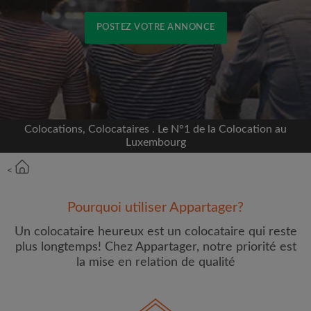
POSTEZ VOTRE ANNONCE
Inscrivez-vous avec Facebook
Nous ne publierons jamais sur votre page sans
votre accord
Colocations, Colocataires . Le N°1 de la Colocation au
Luxembourg
OU
<
Loyer max par mois (€)
Pourquoi utiliser Appartager?
Un colocataire heureux est un colocataire qui reste
Prénom
plus longtemps! Chez Appartager, notre priorité est
la mise en relation de qualité