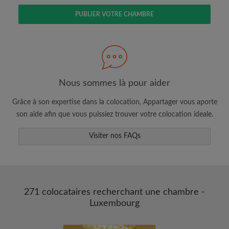
PUBLIER VOTRE CHAMBRE
Faites une recherche selon ce qui vous
semble important
Nous sommes là pour aider
Consultez les chambres et les profils des
colocataires
Grâce à son expertise dans la colocation, Appartager vous aporte
Sauvegardez vos recherches
son aide afin que vous puissiez trouver votre colocation ideale.
Recevez des alertes pour toute nouvelle
annonce correspondant à vos critères
Visiter nos FAQs
Faites vos demandes de visites
Faites part aux propriétaires et aux
colocataires de ce que vous cherchez
exactement
271 colocataires recherchant une chambre -
Luxembourg