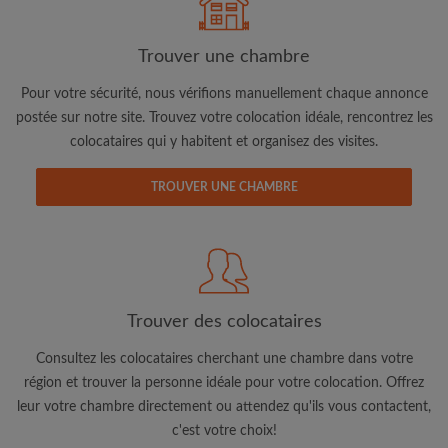
Trouver une chambre
Pour votre sécurité, nous vérifions manuellement chaque annonce
postée sur notre site. Trouvez votre colocation idéale, rencontrez les
colocataires qui y habitent et organisez des visites.
Adresse email
TROUVER UNE CHAMBRE
Mot de passe
J'ai lu, compris et accepte les
Conditions d'utilisation
d'Appartager.lu
et ai pris connaissance de la
Politique de
Confidentialité
Trouver des colocataires
CRÉER PROFIL
Consultez les colocataires cherchant une chambre dans votre
région et trouver la personne idéale pour votre colocation. Offrez
Je souhaite recevoir des offres exclusives et des mises à
leur votre chambre directement ou attendez qu'ils vous contactent,
jour du compte par e-mail
c'est votre choix!