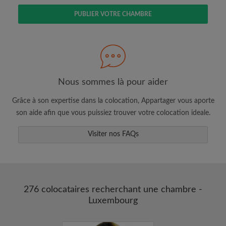
PUBLIER VOTRE CHAMBRE
Faites une recherche selon ce qui vous
semble important
Nous sommes là pour aider
Consultez les chambres et les profils des
colocataires
Grâce à son expertise dans la colocation, Appartager vous aporte
Sauvegardez vos recherches
son aide afin que vous puissiez trouver votre colocation ideale.
Recevez des alertes pour toute nouvelle
annonce correspondant à vos critères
Visiter nos FAQs
Faites vos demandes de visites
Faites part aux propriétaires et aux
colocataires de ce que vous cherchez
exactement
276 colocataires recherchant une chambre -
Luxembourg