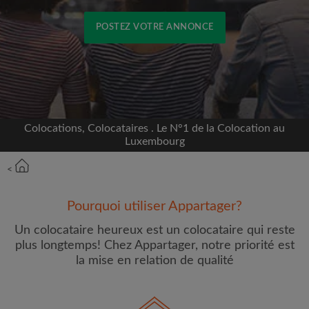
POSTEZ VOTRE ANNONCE
Inscrivez-vous avec Facebook
Nous ne publierons jamais sur votre page sans
votre accord
Colocations, Colocataires . Le N°1 de la Colocation au
Luxembourg
OU
<
Loyer max par mois (€)
Pourquoi utiliser Appartager?
Un colocataire heureux est un colocataire qui reste
Prénom
plus longtemps! Chez Appartager, notre priorité est
la mise en relation de qualité