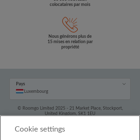
colocataires par mois
Nous générons plus de
15 mises en relation par
propriété
Pays
Luxembourg
© Roomgo Limited 2025 - 21 Market Place, Stockport,
United Kingdom, SK1 1EU
Cookie settings