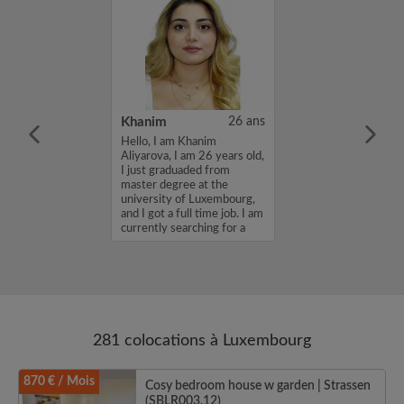
43 ans
Khanim
26 ans
un logement le
Hello, I am Khanim
ent possible ...
Aliyarova, I am 26 years old,
I just graduaded from
master degree at the
university of Luxembourg,
and I got a full time job. I am
currently searching for a
room...
281 colocations à Luxembourg
870 € / Mois
Cosy bedroom house w garden | Strassen
(SBLR003.12)