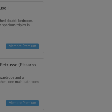
use |
ished double bedroom.
 spacious triplex in
Membre Premium
Petrusse (Pissarro
a wardrobe and a
itchen, one main bathroom
Membre Premium