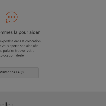
R PROFIL
ffres exclusives et des mises à
mmes là pour aider
expertise dans la colocation,
 vous aporte son aide afin
s puissiez trouver votre
colocation ideale.
Visiter nos FAQs
pellen