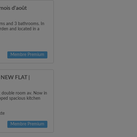
ois d'août
oms and 3 bathrooms. In
rden and located in a
Membre Premium
NEW FLAT |
ht double room av. Now in
ipped spacious kitchen
xte
Membre Premium