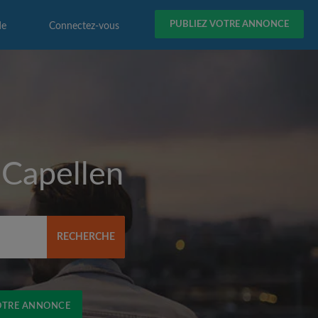
PUBLIEZ VOTRE ANNONCE
de
Connectez-vous
r
Capellen
RECHERCHE
OTRE ANNONCE