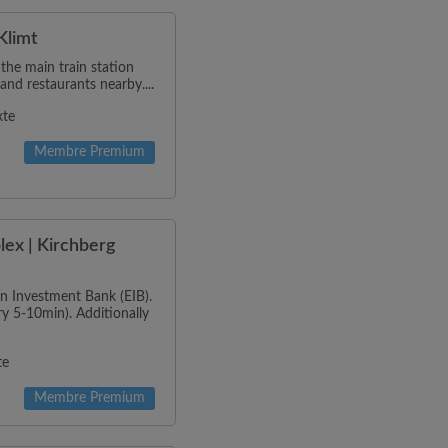
Klimt
 the main train station
and restaurants nearby....
xte
Membre Premium
ex | Kirchberg
n Investment Bank (EIB).
ry 5-10min). Additionally
te
Membre Premium