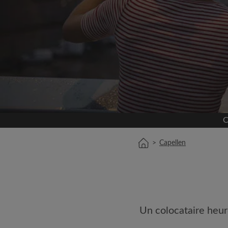
Inscrivez-vous 
Nous ne publierons jamai
votre a
Trouvez votr
Faites une recherche 
semble important
C
Consultez les chambres
colocataires
>
Capellen
Sauvegardez vos rech
Recevez des alertes p
annonce correspondan
Faites vos demandes d
Faites part aux propri
Un colocataire heur
colocataires de ce qu
exactement