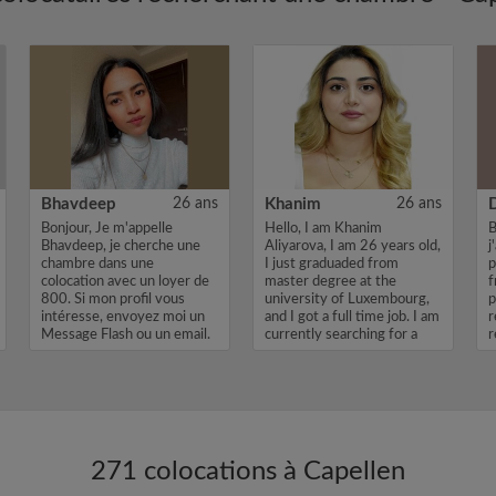
Bhavdeep
26 ans
Khanim
26 ans
Bonjour, Je m'appelle
Hello, I am Khanim
B
Bhavdeep, je cherche une
Aliyarova, I am 26 years old,
j
chambre dans une
I just graduaded from
p
colocation avec un loyer de
master degree at the
f
800. Si mon profil vous
university of Luxembourg,
p
intéresse, envoyez moi un
and I got a full time job. I am
r
Message Flash ou un email.
currently searching for a
r
Merci, Bhav...
room...
271 colocations à Capellen