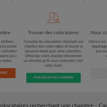
CRÉE
Je souhaite recevoir des o
jour du compte par e-mail
ambre
Trouver des colocataires
Nous so
 vérifions
Consultez les colocataires cherchant une
Grâce à son 
nce postée
chambre dans votre région et trouver la
Appartager
e colocation
personne idéale pour votre colocation.
que vou
ataires qui y
Offrez leur votre chambre directement
 visites.
ou attendez qu'ils vous contactent, c'est
votre choix!
MBRE
PUBLIER VOTRE CHAMBRE
olocataires recherchant une chambre - Ca