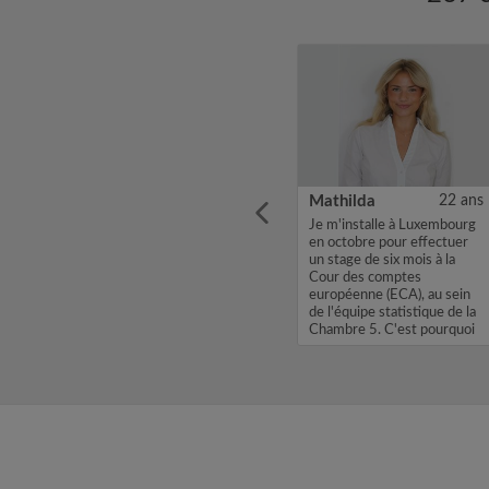
30 ans
Joris
31 ans
Mathilda
22 ans
om
Bonjour, Je m'appelle Joris,
Je m'installe à Luxembourg
 to 28
je cherche une chambre
en octobre pour effectuer
ill be
dans une colocation avec un
un stage de six mois à la
hip at
loyer de 700. Si mon profil
Cour des comptes
ment
vous intéresse, envoyez
européenne (ECA), au sein
am a
moi un Message Flash ou un
de l'équipe statistique de la
..
email. Merci, Joris...
Chambre 5. C'est pourquoi
je...