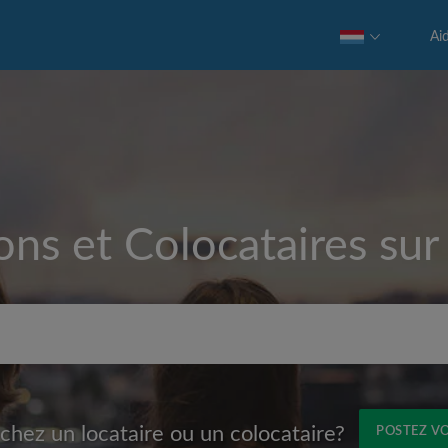
Ai
ons et Colocataires su
Loyer max par mois (€)
chez un locataire ou un colocataire?
POSTEZ V
Prénom