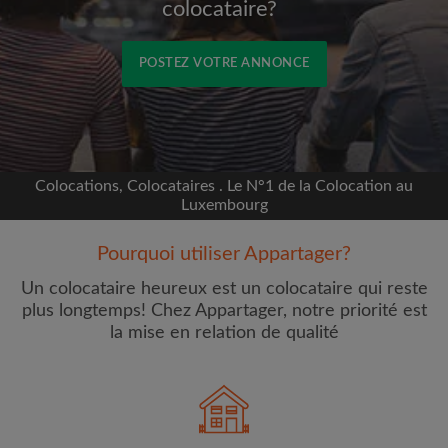
colocataire?
POSTEZ VOTRE ANNONCE
Inscrivez-vous avec Facebook
Nous ne publierons jamais sur votre page sans
Colocations, Colocataires . Le N°1 de la Colocation au
votre accord
Luxembourg
Pourquoi utiliser Appartager?
OU
Un colocataire heureux est un colocataire qui reste
Loyer max par mois (€)
plus longtemps! Chez Appartager, notre priorité est
la mise en relation de qualité
Prénom