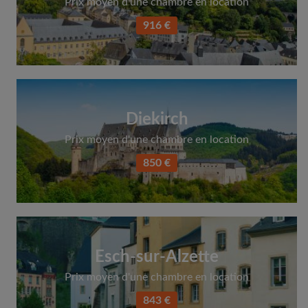
Prix moyen d'une chambre en location
916 €
Diekirch
Prix moyen d'une chambre en location
850 €
Esch-sur-Alzette
Prix moyen d'une chambre en location
843 €