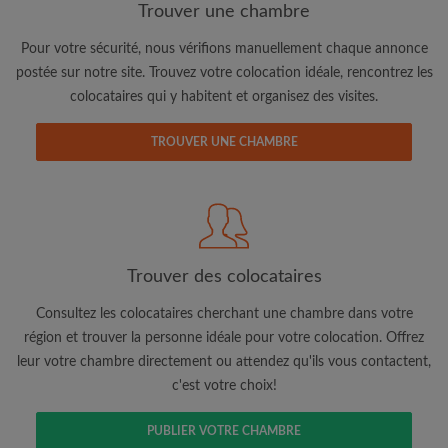
Trouver une chambre
Pour votre sécurité, nous vérifions manuellement chaque annonce
postée sur notre site. Trouvez votre colocation idéale, rencontrez les
colocataires qui y habitent et organisez des visites.
TROUVER UNE CHAMBRE
Adresse email
Mot de passe
Trouver des colocataires
J'ai lu, compris et accepte les
Conditions d'utilisation
d'Appartager.lu
et ai pris connaissance de la
Politique de
Consultez les colocataires cherchant une chambre dans votre
Confidentialité
région et trouver la personne idéale pour votre colocation. Offrez
leur votre chambre directement ou attendez qu'ils vous contactent,
CRÉER PROFIL
c'est votre choix!
Je souhaite recevoir des offres exclusives et des mises à
PUBLIER VOTRE CHAMBRE
jour du compte par e-mail