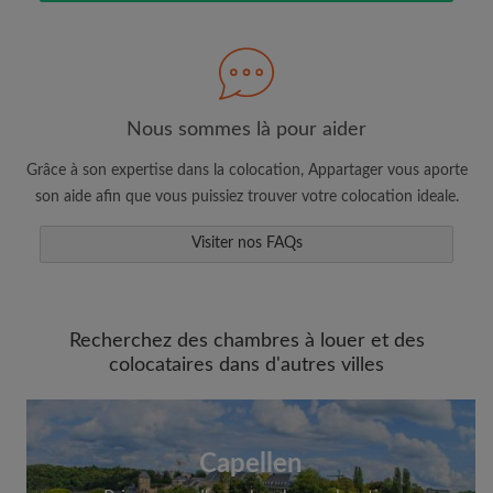
Nous sommes là pour aider
Faites une recherche selon ce qui vous
Grâce à son expertise dans la colocation, Appartager vous aporte
semble important
son aide afin que vous puissiez trouver votre colocation ideale.
Consultez les chambres et les profils des
colocataires
Visiter nos FAQs
Sauvegardez vos recherches
Recevez des alertes pour toute nouvelle
annonce correspondant à vos critères
Recherchez des chambres à louer et des
Faites vos demandes de visites
colocataires dans d'autres villes
Faites part aux propriétaires et aux
colocataires de ce que vous cherchez
exactement
Capellen