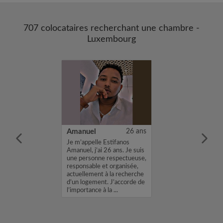
707 colocataires recherchant une chambre -
Luxembourg
25 ans
Amanuel
26 ans
m'appelle Her, je
Je m’appelle Estifanos
e chambre dans
Amanuel, j’ai 26 ans. Je suis
ion avec un loyer
une personne respectueuse,
 mon profil vous
responsable et organisée,
envoyez moi un
actuellement à la recherche
sh ou un email.
d’un logement. J’accorde de
.
l’importance à la ...