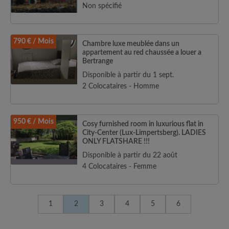
Non spécifié
790 € / Mois
Chambre luxe meublée dans un
appartement au red chaussée a louer a
Bertrange
Disponible à partir du 1 sept.
2 Colocataires - Homme
950 € / Mois
Cosy furnished room in luxurious flat in
City-Center (Lux-Limpertsberg). LADIES
ONLY FLATSHARE !!!
Disponible à partir du 22 août
4 Colocataires - Femme
1
2
3
4
5
6