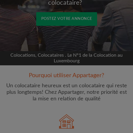
colocataire?
POSTEZ VOTRE ANNONCE
Inscrivez-vous avec Facebook
Nous ne publierons jamais sur votre page sans
Colocations, Colocataires . Le N°1 de la Colocation au
votre accord
Luxembourg
Pourquoi utiliser Appartager?
OU
Un colocataire heureux est un colocataire qui reste
Loyer max par mois (€)
plus longtemps! Chez Appartager, notre priorité est
la mise en relation de qualité
Prénom