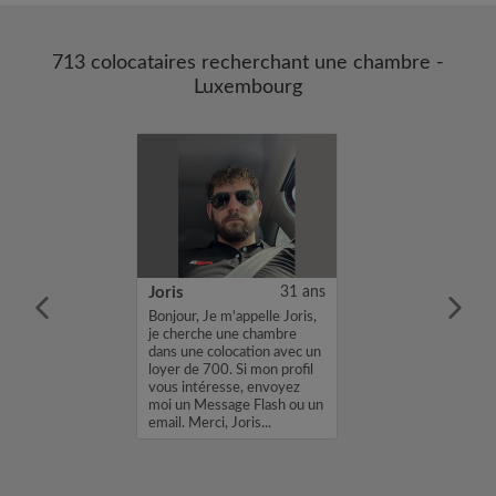
713 colocataires recherchant une chambre -
Luxembourg
27 ans
Joris
31 ans
orante à
Bonjour, Je m'appelle Joris,
é du Luxembourg
je cherche une chambre
te louer une
dans une colocation avec un
ur début
loyer de 700. Si mon profil
 01/10/2026.
vous intéresse, envoyez
 contacter en
moi un Message Flash ou un
ibilité....
email. Merci, Joris...