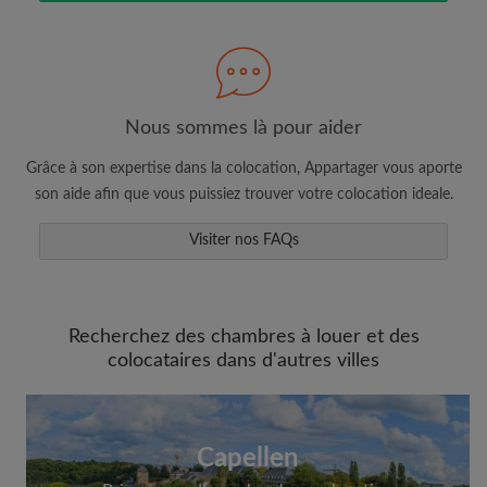
Nous sommes là pour aider
Faites une recherche selon ce qui vous
Grâce à son expertise dans la colocation, Appartager vous aporte
semble important
son aide afin que vous puissiez trouver votre colocation ideale.
Consultez les chambres et les profils des
colocataires
Visiter nos FAQs
Sauvegardez vos recherches
Recevez des alertes pour toute nouvelle
annonce correspondant à vos critères
Recherchez des chambres à louer et des
Faites vos demandes de visites
colocataires dans d'autres villes
Faites part aux propriétaires et aux
colocataires de ce que vous cherchez
exactement
Capellen