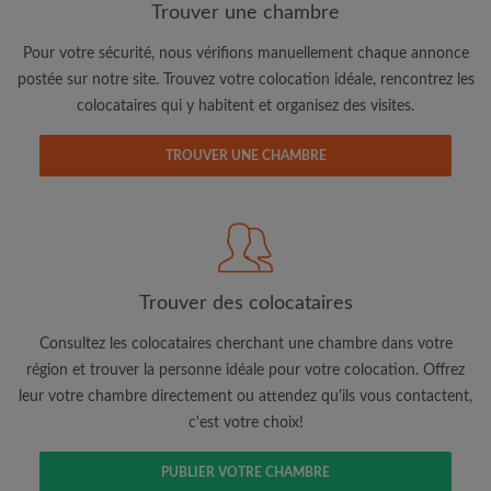
Trouver une chambre
Pour votre sécurité, nous vérifions manuellement chaque annonce
postée sur notre site. Trouvez votre colocation idéale, rencontrez les
colocataires qui y habitent et organisez des visites.
TROUVER UNE CHAMBRE
Adresse email
Mot de passe
Trouver des colocataires
J'ai lu, compris et accepte les
Conditions d'utilisation
d'Appartager.lu
et ai pris connaissance de la
Politique de
Consultez les colocataires cherchant une chambre dans votre
Confidentialité
région et trouver la personne idéale pour votre colocation. Offrez
leur votre chambre directement ou attendez qu'ils vous contactent,
CRÉER PROFIL
c'est votre choix!
Je souhaite recevoir des offres exclusives et des mises à
PUBLIER VOTRE CHAMBRE
jour du compte par e-mail