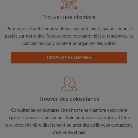
Trouver une chambre
Pour votre sécurité, nous vérifions manuellement chaque annonce
postée sur notre site. Trouvez votre colocation idéale, rencontrez les
colocataires qui y habitent et organisez des visites.
Adresse email
TROUVER UNE CHAMBRE
Mot de passe
J'ai lu, compris et accepte les
Conditions d'utilisation
d'Appartager.lu
et ai pris connaissance de la
Politique de
Confidentialité
Trouver des colocataires
CRÉER PROFIL
Consultez les colocataires cherchant une chambre dans votre
région et trouver la personne idéale pour votre colocation. Offrez
Je souhaite recevoir des offres exclusives et des mises à
leur votre chambre directement ou attendez qu'ils vous contactent,
jour du compte par e-mail
c'est votre choix!