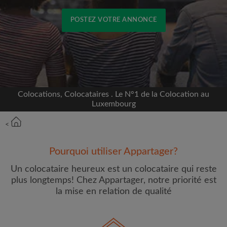
POSTEZ VOTRE ANNONCE
Inscrivez-vous avec Facebook
Nous ne publierons jamais sur votre page sans
votre accord
Colocations, Colocataires . Le N°1 de la Colocation au
Luxembourg
OU
<
Loyer max par mois (€)
Pourquoi utiliser Appartager?
Un colocataire heureux est un colocataire qui reste
Prénom
plus longtemps! Chez Appartager, notre priorité est
la mise en relation de qualité