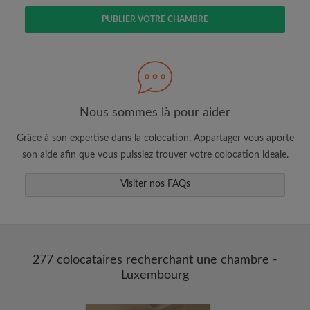
PUBLIER VOTRE CHAMBRE
Faites une recherche selon ce qui vous
semble important
Nous sommes là pour aider
Consultez les chambres et les profils des
colocataires
Grâce à son expertise dans la colocation, Appartager vous aporte
Sauvegardez vos recherches
son aide afin que vous puissiez trouver votre colocation ideale.
Recevez des alertes pour toute nouvelle
annonce correspondant à vos critères
Visiter nos FAQs
Faites vos demandes de visites
Faites part aux propriétaires et aux
colocataires de ce que vous cherchez
exactement
277 colocataires recherchant une chambre -
Luxembourg