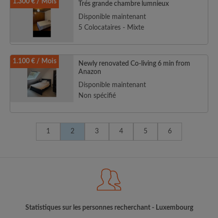
1.300 € / Mois
Trés grande chambre lumnieux
Disponible maintenant
5 Colocataires - Mixte
1.100 € / Mois
Newly renovated Co-living 6 min from
Anazon
Disponible maintenant
Non spécifié
1
2
3
4
5
6
Statistiques sur les personnes recherchant - Luxembourg