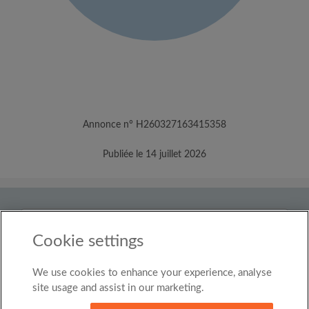
Annonce n° H260327163415358
Publiée le 14 juillet 2026
Pays
Luxembourg
Cookie settings
We use cookies to enhance your experience, analyse
© Roomgo Limited 2025 - 21 Market Place, Stockport,
United Kingdom, SK1 1EU
site usage and assist in our marketing.