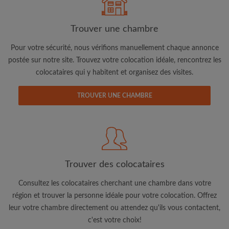
Trouver une chambre
Pour votre sécurité, nous vérifions manuellement chaque annonce
postée sur notre site. Trouvez votre colocation idéale, rencontrez les
colocataires qui y habitent et organisez des visites.
Adresse email
TROUVER UNE CHAMBRE
Mot de passe
J'ai lu, compris et accepte les
Conditions d'utilisation
d'Appartager.lu
et ai pris connaissance de la
Politique de
Confidentialité
Trouver des colocataires
CRÉER PROFIL
Consultez les colocataires cherchant une chambre dans votre
région et trouver la personne idéale pour votre colocation. Offrez
Je souhaite recevoir des offres exclusives et des mises à
leur votre chambre directement ou attendez qu'ils vous contactent,
jour du compte par e-mail
c'est votre choix!