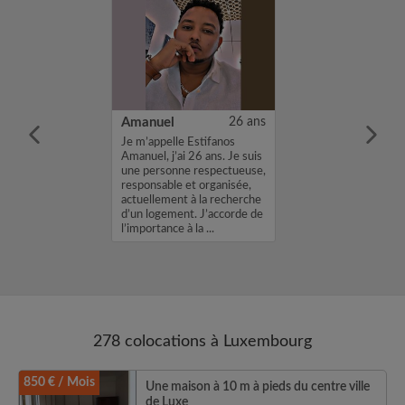
50 ans
Amanuel
26 ans
Toni - working,
Je m’appelle Estifanos
iking in Lux for
Amanuel, j’ai 26 ans. Je suis
en years now. I
une personne respectueuse,
the country and
responsable et organisée,
even if finding a
actuellement à la recherche
o stay can be just
d’un logement. J’accorde de
l’importance à la ...
278 colocations à Luxembourg
850 € / Mois
Une maison à 10 m à pieds du centre ville
de Luxe