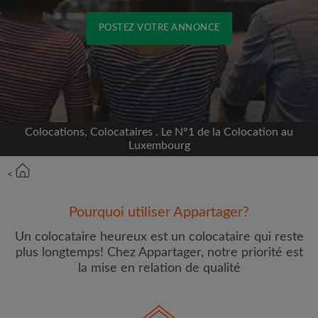
POSTEZ VOTRE ANNONCE
Inscrivez-vous avec Facebook
Nous ne publierons jamais sur votre page sans
votre accord
Colocations, Colocataires . Le N°1 de la Colocation au
Luxembourg
OU
<
Loyer max par mois (€)
Pourquoi utiliser Appartager?
Un colocataire heureux est un colocataire qui reste
Prénom
plus longtemps! Chez Appartager, notre priorité est
la mise en relation de qualité