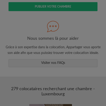
PUBLIER VOTRE CHAMBRE
Faites une recherche selon ce qui vous
semble important
Nous sommes là pour aider
Consultez les chambres et les profils des
colocataires
Grâce à son expertise dans la colocation, Appartager vous aporte
Sauvegardez vos recherches
son aide afin que vous puissiez trouver votre colocation ideale.
Recevez des alertes pour toute nouvelle
annonce correspondant à vos critères
Visiter nos FAQs
Faites vos demandes de visites
Faites part aux propriétaires et aux
colocataires de ce que vous cherchez
exactement
279 colocataires recherchant une chambre -
Luxembourg