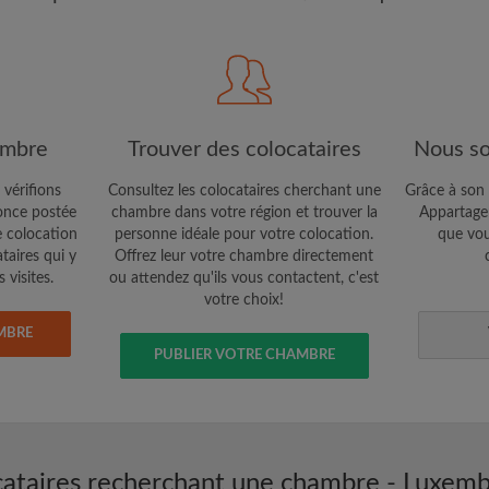
étaires et aux
Confidentialité
e vous cherchez
CRÉE
Je souhaite recevoir des o
ambre
Trouver des colocataires
Nous so
jour du compte par e-mail
 vérifions
Consultez les colocataires cherchant une
Grâce à son 
nce postée
chambre dans votre région et trouver la
Appartager
e colocation
personne idéale pour votre colocation.
que vou
ataires qui y
Offrez leur votre chambre directement
 visites.
ou attendez qu'ils vous contactent, c'est
votre choix!
MBRE
PUBLIER VOTRE CHAMBRE
ataires recherchant une chambre - Luxemb