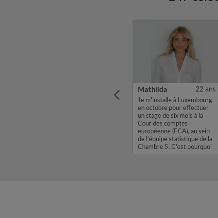
31 ans
Victorio
18 ans
Mathilda
22 ans
Joris,
Hello. My name is Victorio
Je m'installe à Luxembourg
bre
and I'm a junior software
en octobre pour effectuer
avec un
developer from Spain who
un stage de six mois à la
profil
has got a job offer in
Cour des comptes
yez
Luxembourg...
européenne (ECA), au sein
h ou un
de l'équipe statistique de la
Chambre 5. C'est pourquoi
je...