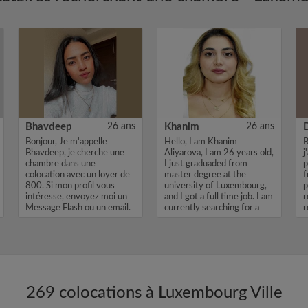
Bhavdeep
26 ans
Khanim
26 ans
Bonjour, Je m'appelle
Hello, I am Khanim
B
Bhavdeep, je cherche une
Aliyarova, I am 26 years old,
j
chambre dans une
I just graduaded from
p
colocation avec un loyer de
master degree at the
f
800. Si mon profil vous
university of Luxembourg,
p
intéresse, envoyez moi un
and I got a full time job. I am
r
Message Flash ou un email.
currently searching for a
r
Merci, Bhav...
room...
269 colocations à Luxembourg Ville