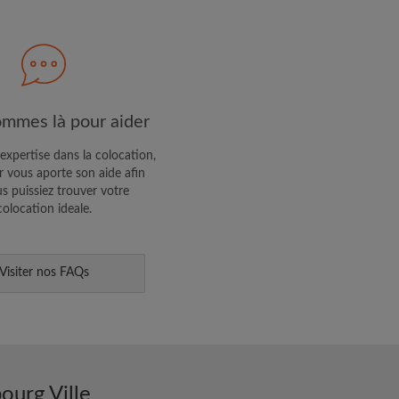
R PROFIL
ffres exclusives et des mises à
mmes là pour aider
expertise dans la colocation,
 vous aporte son aide afin
s puissiez trouver votre
colocation ideale.
Visiter nos FAQs
ourg Ville