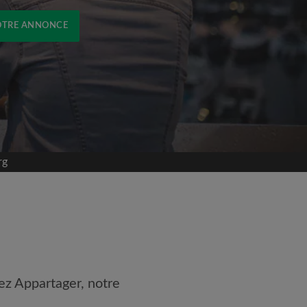
OTRE ANNONCE
rg
ez Appartager, notre
 les
Conditions d'utilisation
naissance de la
Politique de