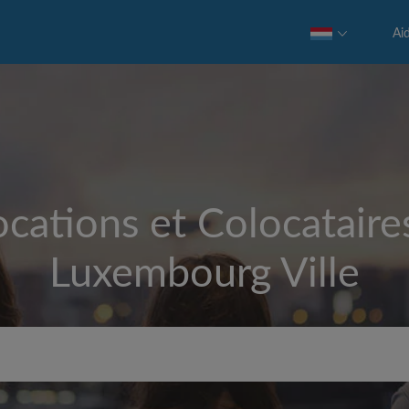
Ai
cations et Colocataire
Luxembourg Ville
Loyer max par mois (€)