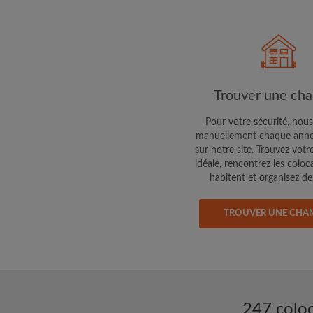
Faites part aux propri
colocataires de ce qu
exactement
Trouver une ch
Pour votre sécurité, nous
manuellement chaque anno
sur notre site. Trouvez votr
idéale, rencontrez les coloc
habitent et organisez des
TROUVER UNE CHA
247 coloc