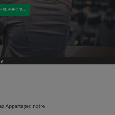
OTRE ANNONCE
rg
ez Appartager, notre
 les
Conditions d'utilisation
naissance de la
Politique de