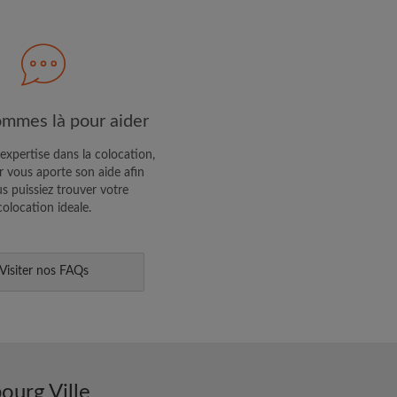
R PROFIL
ffres exclusives et des mises à
mmes là pour aider
expertise dans la colocation,
 vous aporte son aide afin
s puissiez trouver votre
colocation ideale.
Visiter nos FAQs
ourg Ville