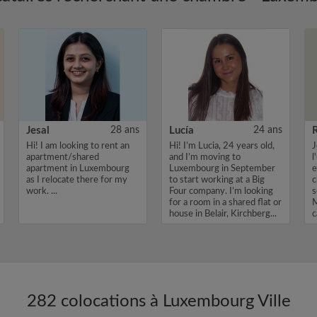
Jesal
28 ans
Lucía
24 ans
Hi! I am looking to rent an
Hi! I’m Lucia, 24 years old,
J
apartment/shared
and I’m moving to
l
apartment in Luxembourg
Luxembourg in September
e
as I relocate there for my
to start working at a Big
c
work. ...
Four company. I’m looking
s
for a room in a shared flat or
M
house in Belair, Kirchberg...
c
282 colocations à Luxembourg Ville