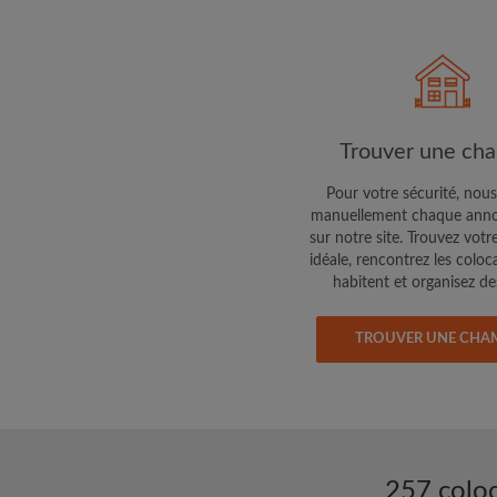
Faites part aux propri
colocataires de ce qu
exactement
Trouver une ch
Pour votre sécurité, nous
manuellement chaque anno
sur notre site. Trouvez votr
idéale, rencontrez les coloc
habitent et organisez des
TROUVER UNE CHA
257 coloc