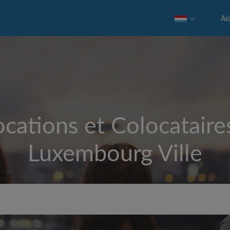
Ai
cations et Colocataire
Luxembourg Ville
Loyer max par mois (€)