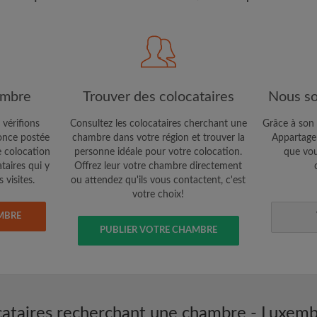
étaires et aux
Confidentialité
e vous cherchez
CRÉE
Je souhaite recevoir des o
ambre
Trouver des colocataires
Nous so
jour du compte par e-mail
 vérifions
Consultez les colocataires cherchant une
Grâce à son 
nce postée
chambre dans votre région et trouver la
Appartager
e colocation
personne idéale pour votre colocation.
que vou
ataires qui y
Offrez leur votre chambre directement
 visites.
ou attendez qu'ils vous contactent, c'est
votre choix!
MBRE
PUBLIER VOTRE CHAMBRE
ataires recherchant une chambre - Luxemb