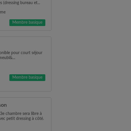
s (dressing bureau et...
mme
Membre basique
ible pour court séjour
meubl&...
Membre basique
son
 3e chambre sera libre à
c petit dressing à côté.