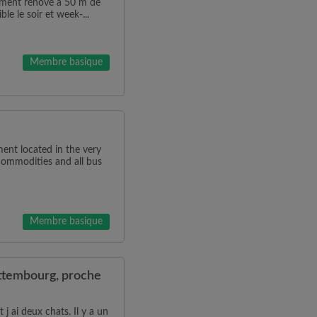
ment rénové à 50 m de
le le soir et week-...
Membre basique
ment located in the very
 commodities and all bus
Membre basique
ettembourg, proche
 j ai deux chats. Il y a un