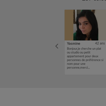
27 ans
Romain
28 ans
Yasmine
42 ans
 Lucas,
Salut...
Bonjour,je cherche un plat
bre
ou studio ou petit
avec un
appartement pour deux
 profil
personnes de préférence si
yez
nom pour une
h ou un
personne,merci...