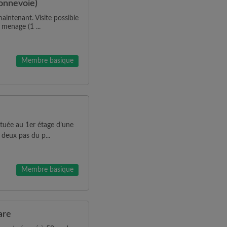
Bonnevoie)
aintenant. Visite possible
menage (1 ...
Membre basique
tuée au 1er étage d’une
 deux pas du p...
Membre basique
are