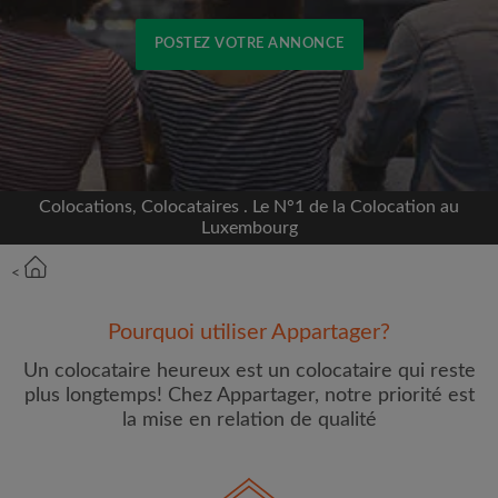
POSTEZ VOTRE ANNONCE
Inscrivez-vous avec Facebook
Nous ne publierons jamais sur votre page sans
votre accord
Colocations, Colocataires . Le N°1 de la Colocation au
Luxembourg
OU
<
Loyer max par mois (€)
Pourquoi utiliser Appartager?
Un colocataire heureux est un colocataire qui reste
Prénom
plus longtemps! Chez Appartager, notre priorité est
la mise en relation de qualité