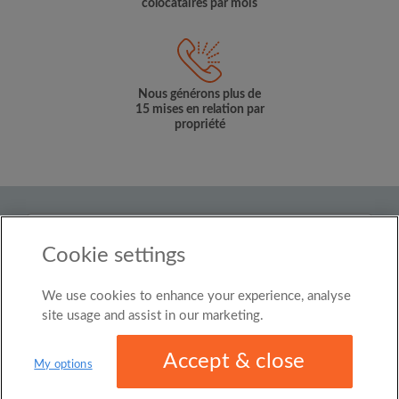
colocataires par mois
Nous générons plus de
15 mises en relation par
propriété
Pays
Cookie settings
Luxembourg
We use cookies to enhance your experience, analyse
© Roomgo Limited 2025 - 21 Market Place, Stockport,
United Kingdom, SK1 1EU
site usage and assist in our marketing.
Accept & close
My options