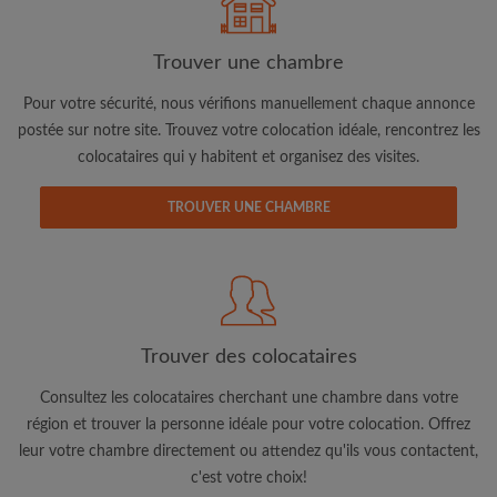
Trouver une chambre
Pour votre sécurité, nous vérifions manuellement chaque annonce
postée sur notre site. Trouvez votre colocation idéale, rencontrez les
colocataires qui y habitent et organisez des visites.
Adresse email
TROUVER UNE CHAMBRE
Mot de passe
J'ai lu, compris et accepte les
Conditions d'utilisation
d'Appartager.lu
et ai pris connaissance de la
Politique de
Confidentialité
Trouver des colocataires
CRÉER PROFIL
Consultez les colocataires cherchant une chambre dans votre
région et trouver la personne idéale pour votre colocation. Offrez
Je souhaite recevoir des offres exclusives et des mises à
leur votre chambre directement ou attendez qu'ils vous contactent,
jour du compte par e-mail
c'est votre choix!