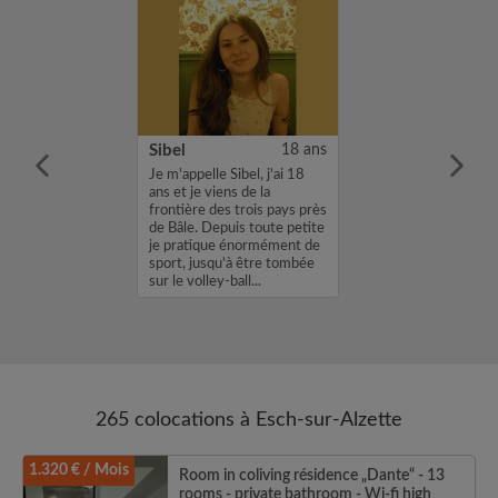
26 ans
Sibel
18 ans
e m’appelle Abde,
Je m'appelle Sibel, j'ai 18
t je vais
ans et je viens de la
 à Luxembourg en
frontière des trois pays près
our un stage
de Bâle. Depuis toute petite
eur bancaire. Je
je pratique énormément de
une chambre du
sport, jusqu'à être tombée
re au 31 dé...
sur le volley-ball...
265 colocations à Esch-sur-Alzette
1.320 € / Mois
Room in coliving résidence „Dante“ - 13
rooms - private bathroom - Wi-fi high