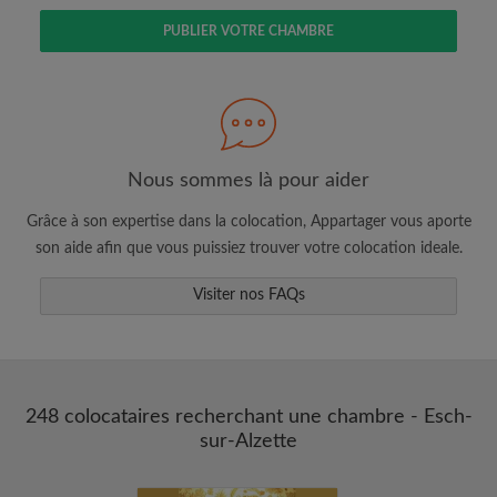
PUBLIER VOTRE CHAMBRE
Faites une recherche selon ce qui vous
semble important
Nous sommes là pour aider
Consultez les chambres et les profils des
colocataires
Grâce à son expertise dans la colocation, Appartager vous aporte
Sauvegardez vos recherches
son aide afin que vous puissiez trouver votre colocation ideale.
Recevez des alertes pour toute nouvelle
annonce correspondant à vos critères
Visiter nos FAQs
Faites vos demandes de visites
Faites part aux propriétaires et aux
colocataires de ce que vous cherchez
exactement
248 colocataires recherchant une chambre - Esch-
sur-Alzette