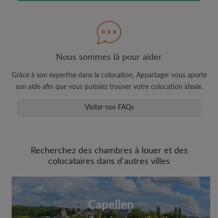
Nous sommes là pour aider
Faites une recherche selon ce qui vous
Grâce à son expertise dans la colocation, Appartager vous aporte
semble important
son aide afin que vous puissiez trouver votre colocation ideale.
Consultez les chambres et les profils des
colocataires
Visiter nos FAQs
Sauvegardez vos recherches
Recevez des alertes pour toute nouvelle
annonce correspondant à vos critères
Recherchez des chambres à louer et des
Faites vos demandes de visites
colocataires dans d'autres villes
Faites part aux propriétaires et aux
colocataires de ce que vous cherchez
exactement
Capellen