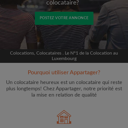
colocataire?
POSTEZ VOTRE ANNONCE
Inscrivez-vous avec Facebook
Nous ne publierons jamais sur votre page sans
Colocations, Colocataires . Le N°1 de la Colocation au
votre accord
Luxembourg
Pourquoi utiliser Appartager?
OU
Un colocataire heureux est un colocataire qui reste
Loyer max par mois (€)
plus longtemps! Chez Appartager, notre priorité est
la mise en relation de qualité
Prénom