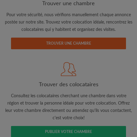
Trouver une chambre
Pour votre sécurité, nous vérifions manuellement chaque annonce
postée sur notre site. Trouvez votre colocation idéale, rencontrez les
colocataires qui y habitent et organisez des visites.
TROUVER UNE CHAMBRE
Adresse email
Mot de passe
Trouver des colocataires
J'ai lu, compris et accepte les
Conditions d'utilisation
d'Appartager.lu
et ai pris connaissance de la
Politique de
Consultez les colocataires cherchant une chambre dans votre
Confidentialité
région et trouver la personne idéale pour votre colocation. Offrez
leur votre chambre directement ou attendez qu'ils vous contactent,
CRÉER PROFIL
c'est votre choix!
Je souhaite recevoir des offres exclusives et des mises à
PUBLIER VOTRE CHAMBRE
jour du compte par e-mail