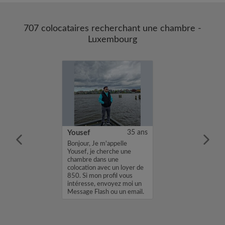
707 colocataires recherchant une chambre -
Luxembourg
24 ans
Yousef
35 ans
m'appelle
Bonjour, Je m'appelle
herche une
Yousef, je cherche une
ns une
chambre dans une
vec un loyer de
colocation avec un loyer de
n profil vous
850. Si mon profil vous
envoyez moi un
intéresse, envoyez moi un
sh ou un email.
Message Flash ou un email.
...
Merci, Yousef...