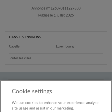
Annonce n° L26070111227850
Publiée le 1 juillet 2026
DANS LES ENVIRONS
Capellen
Luxembourg
Toutes les villes
Pays
Cookie settings
Luxembourg
We use cookies to enhance your experience, analyse
© Roomgo Limited 2025 - 21 Market Place, Stockport,
United Kingdom, SK1 1EU
site usage and assist in our marketing.