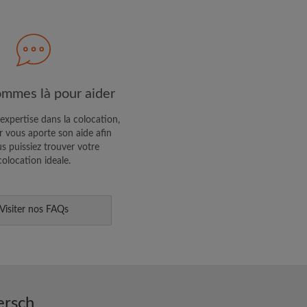
R PROFIL
ffres exclusives et des mises à
mmes là pour aider
expertise dans la colocation,
 vous aporte son aide afin
s puissiez trouver votre
colocation ideale.
Visiter nos FAQs
ersch