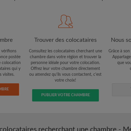
CRÉE
Je souhaite recevoir des o
jour du compte par e-mail
ambre
Trouver des colocataires
Nous so
 vérifions
Consultez les colocataires cherchant une
Grâce à son 
nce postée
chambre dans votre région et trouver la
Appartager
e colocation
personne idéale pour votre colocation.
que vou
ataires qui y
Offrez leur votre chambre directement
 visites.
ou attendez qu'ils vous contactent, c'est
votre choix!
MBRE
PUBLIER VOTRE CHAMBRE
colocataires recherchant une chambre - M