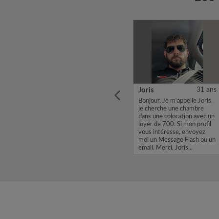
26 ans
Alice
21 ans
Joris
31 ans
 de 5
Bonjour, je souhaite trouver
Bonjour, Je m'appelle Joris,
 je
une chambre en colocation,
je cherche une chambre
tion
en particulier des filles. Je
dans une colocation avec un
suis propre, fiable et
loyer de 700. Si mon profil
respectueuse. J'aimerais
vous intéresse, envoyez
vivre avec des colocataires,
moi un Message Flash ou un
car ce serait une...
email. Merci, Joris...