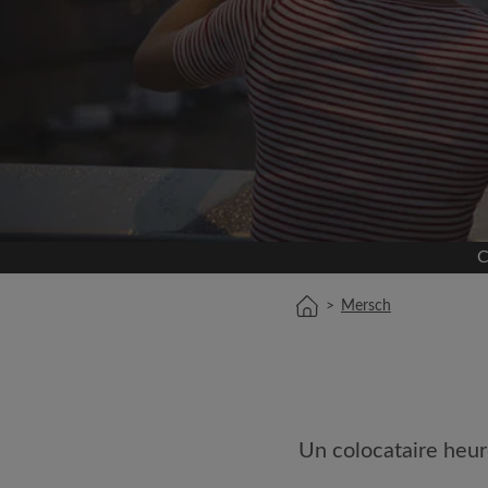
Inscrivez-vous 
Nous ne publierons jamai
votre a
Trouvez votr
Faites une recherche 
semble important
C
Consultez les chambres
colocataires
>
Mersch
Sauvegardez vos rech
Recevez des alertes p
annonce correspondan
Faites vos demandes d
Faites part aux propri
Un colocataire heur
colocataires de ce qu
exactement