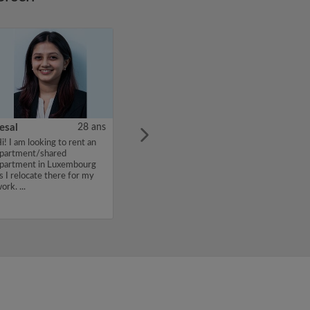
esal
28 ans
i! I am looking to rent an
partment/shared
partment in Luxembourg
s I relocate there for my
ork. ...