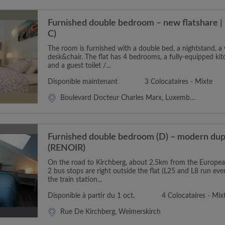
Furnished double bedroom – new flatshare | 
C)
The room is furnished with a double bed, a nightstand, 
desk&chair. The flat has 4 bedrooms, a fully-equipped k
and a guest toilet /...
Disponible maintenant
3 Colocataires - Mixte
Boulevard Docteur Charles Marx, Luxembourg
Furnished double bedroom (D) – modern dupl
(RENOIR)
On the road to Kirchberg, about 2.5km from the Europea
2 bus stops are right outside the flat (L25 and L8 run eve
the train station...
Disponible à partir du 1 oct.
4 Colocataires - Mix
Rue De Kirchberg, Weimerskirch