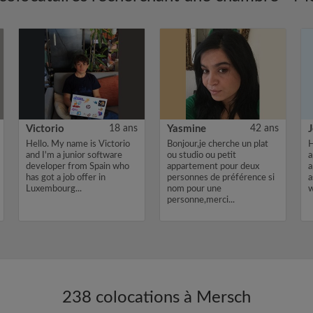
Victorio
18 ans
Yasmine
42 ans
J
Hello. My name is Victorio
Bonjour,je cherche un plat
H
and I'm a junior software
ou studio ou petit
a
developer from Spain who
appartement pour deux
a
has got a job offer in
personnes de préférence si
a
Luxembourg...
nom pour une
w
personne,merci...
238 colocations à Mersch