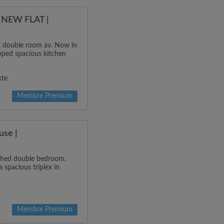
NEW FLAT |
ht double room av. Now in
ipped spacious kitchen
xte
Membre Premium
use |
ished double bedroom.
 spacious triplex in
Membre Premium