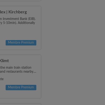
ex | Kirchberg
n Investment Bank (EIB).
ry 5-10min). Additionally
Membre Premium
Klimt
 the main train station
and restaurants nearby....
xte
Membre Premium