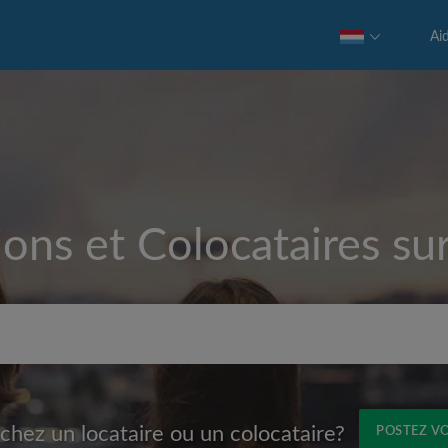
Ai
ions et Colocataires su
Loyer max par mois (€)
chez un locataire ou un colocataire?
POSTEZ V
Prénom