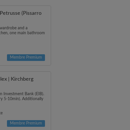
Petrusse (Pissarro
a wardrobe and a
itchen, one main bathroom
Membre Premium
ex | Kirchberg
n Investment Bank (EIB).
ry 5-10min). Additionally
te
Membre Premium