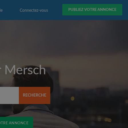
PUBLIEZ VOTRE ANNONCE
de
Connectez-vous
r
Mersch
RECHERCHE
OTRE ANNONCE