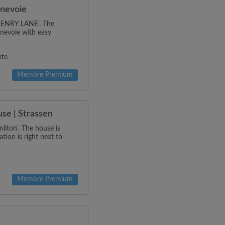
nnevoie
'HENRY LANE'. The
nnevoie with easy
xte
Membre Premium
se | Strassen
ilton'. The house is
tion is right next to
Membre Premium