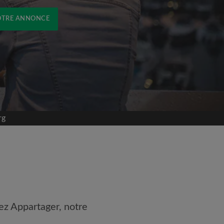
OTRE ANNONCE
rg
ez Appartager, notre
 les
Conditions d'utilisation
naissance de la
Politique de