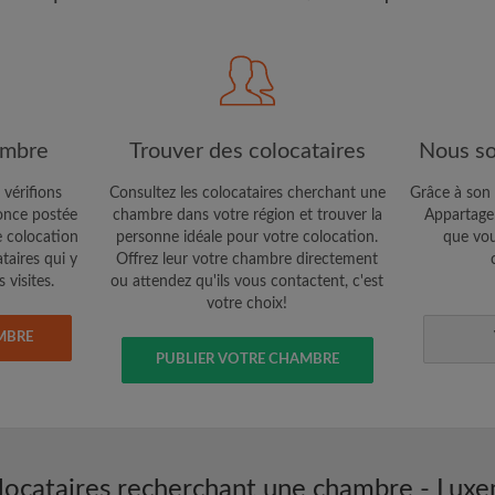
étaires et aux
Confidentialité
e vous cherchez
CRÉE
Je souhaite recevoir des o
ambre
Trouver des colocataires
Nous so
jour du compte par e-mail
 vérifions
Consultez les colocataires cherchant une
Grâce à son 
nce postée
chambre dans votre région et trouver la
Appartager
e colocation
personne idéale pour votre colocation.
que vou
ataires qui y
Offrez leur votre chambre directement
 visites.
ou attendez qu'ils vous contactent, c'est
votre choix!
MBRE
PUBLIER VOTRE CHAMBRE
locataires recherchant une chambre - Lux