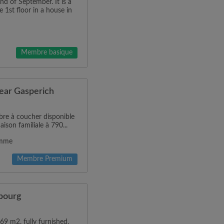
nd of September. It is a
 1st floor in a house in
Membre basique
ear Gasperich
bre à coucher disponible
son familiale à 790...
emme
Membre Premium
bourg
 m2, fully furnished,