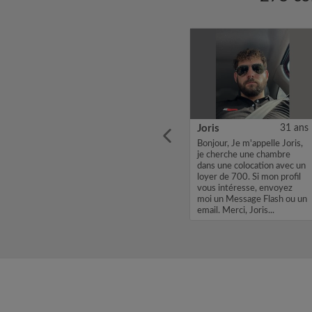
24 ans
Rania
27 ans
Joris
31 ans
s old,
Je suis doctorante à
Bonjour, Je m'appelle Joris,
l'université du Luxembourg
je cherche une chambre
ember
et je souhaite louer une
dans une colocation avec un
Big
chambre pour début
loyer de 700. Si mon profil
oking
septembre 01/10/2026.
vous intéresse, envoyez
 flat or
Merci de me contacter en
moi un Message Flash ou un
erg...
cas de disponibilité....
email. Merci, Joris...