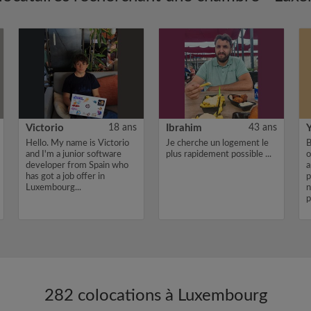
Victorio
18 ans
Ibrahim
43 ans
Hello. My name is Victorio
Je cherche un logement le
B
and I'm a junior software
plus rapidement possible ...
o
developer from Spain who
a
has got a job offer in
p
Luxembourg...
n
p
282 colocations à Luxembourg