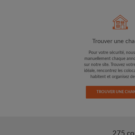
Faites part aux propri
colocataires de ce qu
exactement
Trouver une ch
Pour votre sécurité, nous
manuellement chaque anno
sur notre site. Trouvez votr
idéale, rencontrez les coloc
habitent et organisez des
TROUVER UNE CHA
275 co