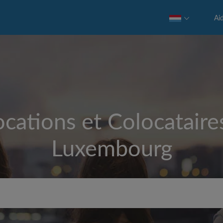
Ai
cations et Colocataire
Luxembourg
Loyer max par mois (€)