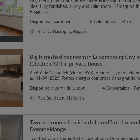
Hey there, One of our house mates is leaving the house e
nice, fully furnished, sunny and calm room (17msq) on the
Beggen. ...
Disponible maintenant
3 Colocataires - Mixte
Rue De Bastogne, Beggen
Big furnished bedroom in Luxembourg City n
(Cloche d'Or) in private house
A côté de Gasperich (cloche d'or). A louer 1 grande cham
au 01/09/2026. Toutes charges comprises dans grande mai
Disponible à partir du 1 sept.
4 Colocataires - F
Rue Baudouin, Hollerich
Two bedrooms furnished sharedflat - Luxem
Dommeldange
Two bedrooms shared-flat - Luxembourg Dommeldange, 69