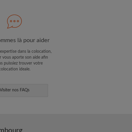
R PROFIL
ffres exclusives et des mises à
mmes là pour aider
expertise dans la colocation,
 vous aporte son aide afin
s puissiez trouver votre
colocation ideale.
Visiter nos FAQs
embourg