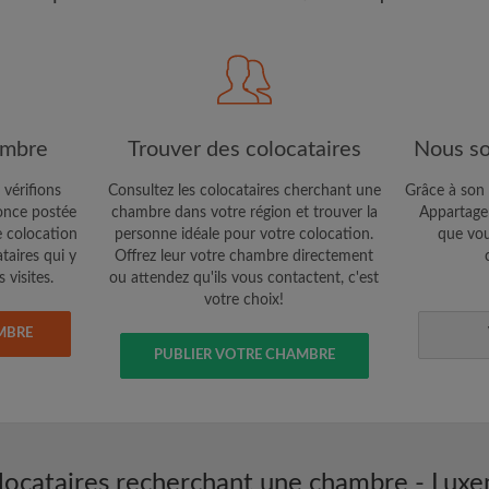
étaires et aux
Confidentialité
e vous cherchez
CRÉE
Je souhaite recevoir des o
ambre
Trouver des colocataires
Nous so
jour du compte par e-mail
 vérifions
Consultez les colocataires cherchant une
Grâce à son 
nce postée
chambre dans votre région et trouver la
Appartager
e colocation
personne idéale pour votre colocation.
que vou
ataires qui y
Offrez leur votre chambre directement
 visites.
ou attendez qu'ils vous contactent, c'est
votre choix!
MBRE
PUBLIER VOTRE CHAMBRE
locataires recherchant une chambre - Lux