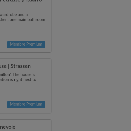
Petrusse (Pissarro
a wardrobe and a
itchen, one main bathroom
Membre Premium
se | Strassen
ilton'. The house is
tion is right next to
Membre Premium
nnevoie