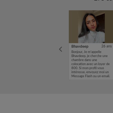
31 ans
Victorio
18 ans
Bhavdeep
26 ans
Joris,
Hello. My name is Victorio
Bonjour, Je m'appelle
bre
and I'm a junior software
Bhavdeep, je cherche une
avec un
developer from Spain who
chambre dans une
profil
has got a job offer in
colocation avec un loyer de
yez
Luxembourg...
800. Si mon profil vous
h ou un
intéresse, envoyez moi un
Message Flash ou un email.
Merci, Bhav...