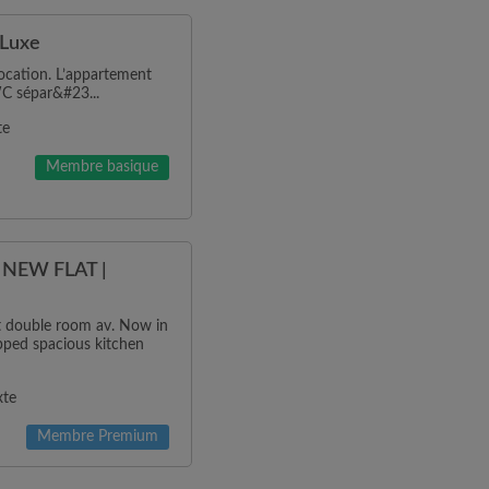
 Luxe
ocation. L’appartement
WC sépar&#23...
te
Membre basique
NEW FLAT |
ht double room av. Now in
ipped spacious kitchen
xte
Membre Premium