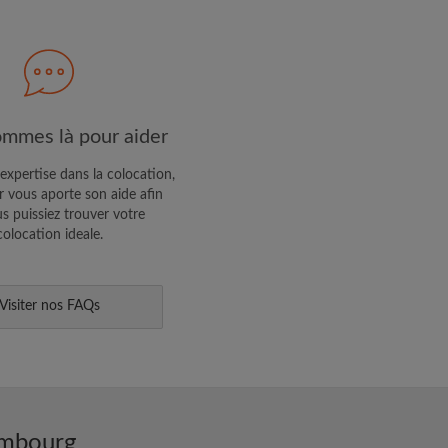
R PROFIL
ffres exclusives et des mises à
mmes là pour aider
expertise dans la colocation,
 vous aporte son aide afin
s puissiez trouver votre
colocation ideale.
Visiter nos FAQs
embourg