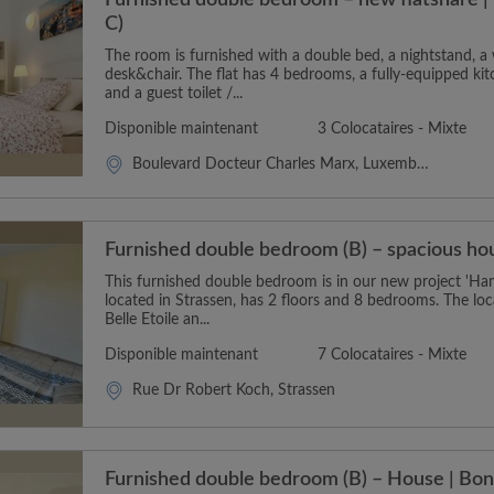
Furnished double bedroom – new flatshare | 
C)
The room is furnished with a double bed, a nightstand, 
desk&chair. The flat has 4 bedrooms, a fully-equipped k
and a guest toilet /...
Disponible maintenant
3 Colocataires - Mixte
Boulevard Docteur Charles Marx, Luxembourg
Furnished double bedroom (B) – spacious hou
This furnished double bedroom is in our new project 'Ham
located in Strassen, has 2 floors and 8 bedrooms. The loca
Belle Etoile an...
Disponible maintenant
7 Colocataires - Mixte
Rue Dr Robert Koch, Strassen
Furnished double bedroom (B) – House | Bo