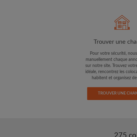
Faites part aux propri
colocataires de ce qu
exactement
Trouver une ch
Pour votre sécurité, nous
manuellement chaque anno
sur notre site. Trouvez votr
idéale, rencontrez les coloc
habitent et organisez des
TROUVER UNE CHA
275 co