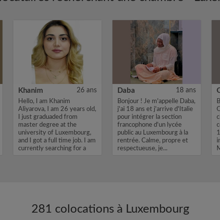
Khanim
26 ans
Daba
18 ans
Hello, I am Khanim
Bonjour ! Je m'appelle Daba,
B
Aliyarova, I am 26 years old,
j'ai 18 ans et j'arrive d'Italie
O
I just graduaded from
pour intégrer la section
c
master degree at the
francophone d'un lycée
c
university of Luxembourg,
public au Luxembourg à la
1
and I got a full time job. I am
rentrée. Calme, propre et
i
currently searching for a
respectueuse, je...
M
room...
M
281 colocations à Luxembourg