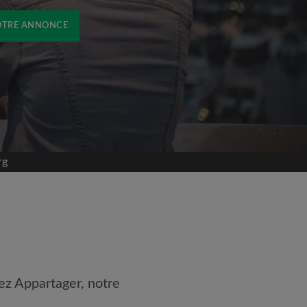
OTRE ANNONCE
rg
ez Appartager, notre
 les
Conditions d'utilisation
naissance de la
Politique de