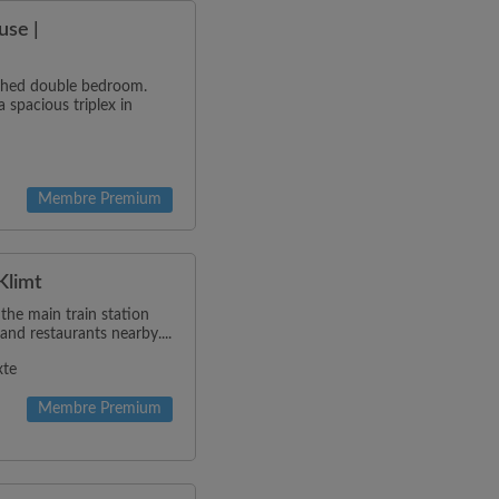
use |
ished double bedroom.
 spacious triplex in
Membre Premium
Klimt
 the main train station
and restaurants nearby....
xte
Membre Premium