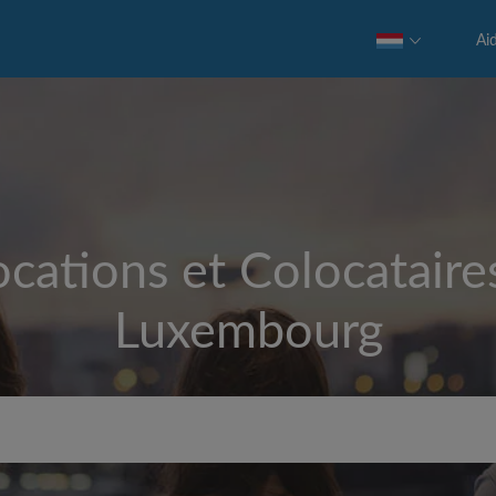
Ai
cations et Colocataire
Luxembourg
Loyer max par mois (€)