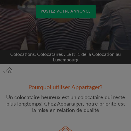
POSTEZ VOTRE ANNONCE
Inscrivez-vous avec Facebook
Nous ne publierons jamais sur votre page sans
votre accord
Colocations, Colocataires . Le N°1 de la Colocation au
Luxembourg
OU
<
Loyer max par mois (€)
Pourquoi utiliser Appartager?
Un colocataire heureux est un colocataire qui reste
Prénom
plus longtemps! Chez Appartager, notre priorité est
la mise en relation de qualité