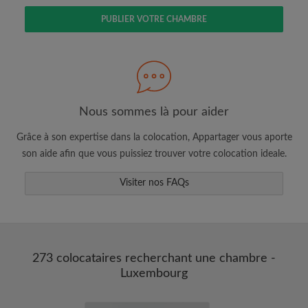
PUBLIER VOTRE CHAMBRE
Faites une recherche selon ce qui vous
semble important
Nous sommes là pour aider
Consultez les chambres et les profils des
colocataires
Grâce à son expertise dans la colocation, Appartager vous aporte
Sauvegardez vos recherches
son aide afin que vous puissiez trouver votre colocation ideale.
Recevez des alertes pour toute nouvelle
annonce correspondant à vos critères
Visiter nos FAQs
Faites vos demandes de visites
Faites part aux propriétaires et aux
colocataires de ce que vous cherchez
exactement
273 colocataires recherchant une chambre -
Luxembourg