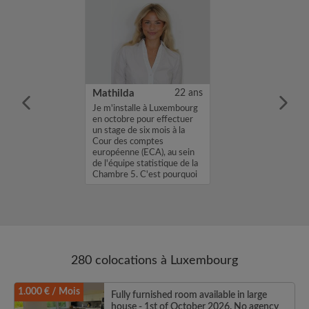
31 ans
Mathilda
22 ans
m'appelle Joris,
Je m'installe à Luxembourg
une chambre
en octobre pour effectuer
location avec un
un stage de six mois à la
. Si mon profil
Cour des comptes
sse, envoyez
européenne (ECA), au sein
age Flash ou un
de l'équipe statistique de la
 Joris...
Chambre 5. C'est pourquoi
je...
280 colocations à Luxembourg
1.000 € / Mois
Fully furnished room available in large
house - 1st of October 2026. No agency