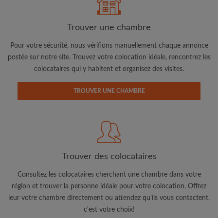
Trouver une chambre
Pour votre sécurité, nous vérifions manuellement chaque annonce
postée sur notre site. Trouvez votre colocation idéale, rencontrez les
colocataires qui y habitent et organisez des visites.
Adresse email
TROUVER UNE CHAMBRE
Mot de passe
J'ai lu, compris et accepte les
Conditions d'utilisation
d'Appartager.lu
et ai pris connaissance de la
Politique de
Confidentialité
Trouver des colocataires
CRÉER PROFIL
Consultez les colocataires cherchant une chambre dans votre
région et trouver la personne idéale pour votre colocation. Offrez
Je souhaite recevoir des offres exclusives et des mises à
leur votre chambre directement ou attendez qu'ils vous contactent,
jour du compte par e-mail
c'est votre choix!