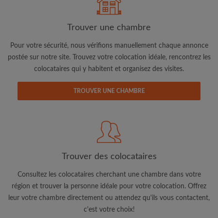
Trouver une chambre
Pour votre sécurité, nous vérifions manuellement chaque annonce
postée sur notre site. Trouvez votre colocation idéale, rencontrez les
colocataires qui y habitent et organisez des visites.
Adresse email
TROUVER UNE CHAMBRE
Mot de passe
J'ai lu, compris et accepte les
Conditions d'utilisation
d'Appartager.lu
et ai pris connaissance de la
Politique de
Confidentialité
Trouver des colocataires
CRÉER PROFIL
Consultez les colocataires cherchant une chambre dans votre
région et trouver la personne idéale pour votre colocation. Offrez
Je souhaite recevoir des offres exclusives et des mises à
leur votre chambre directement ou attendez qu'ils vous contactent,
jour du compte par e-mail
c'est votre choix!