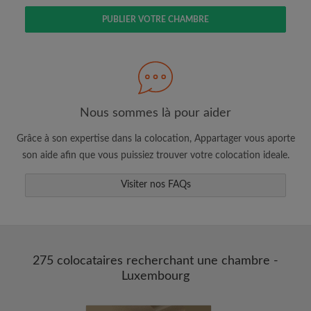
PUBLIER VOTRE CHAMBRE
Faites une recherche selon ce qui vous
semble important
Nous sommes là pour aider
Consultez les chambres et les profils des
colocataires
Grâce à son expertise dans la colocation, Appartager vous aporte
Sauvegardez vos recherches
son aide afin que vous puissiez trouver votre colocation ideale.
Recevez des alertes pour toute nouvelle
annonce correspondant à vos critères
Visiter nos FAQs
Faites vos demandes de visites
Faites part aux propriétaires et aux
colocataires de ce que vous cherchez
exactement
275 colocataires recherchant une chambre -
Luxembourg