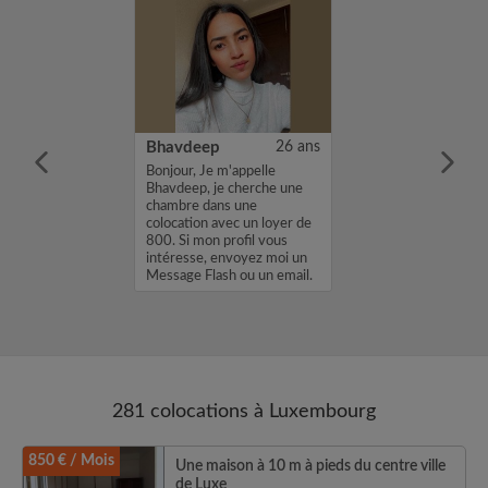
18 ans
Bhavdeep
26 ans
ame is Victorio
Bonjour, Je m'appelle
nior software
Bhavdeep, je cherche une
rom Spain who
chambre dans une
 offer in
colocation avec un loyer de
..
800. Si mon profil vous
intéresse, envoyez moi un
Message Flash ou un email.
Merci, Bhav...
281 colocations à Luxembourg
850 € / Mois
Une maison à 10 m à pieds du centre ville
de Luxe