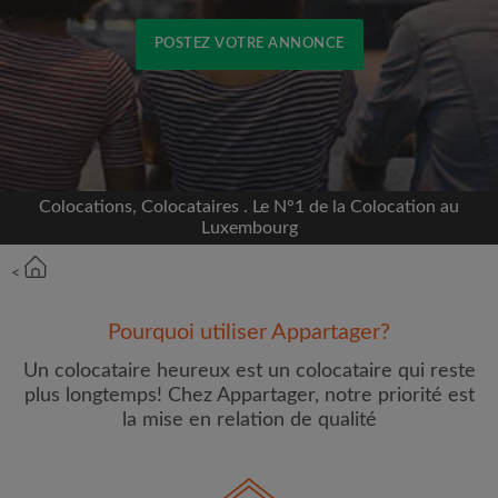
POSTEZ VOTRE ANNONCE
Inscrivez-vous avec Facebook
Nous ne publierons jamais sur votre page sans
votre accord
Colocations, Colocataires . Le N°1 de la Colocation au
Luxembourg
OU
<
Loyer max par mois (€)
Pourquoi utiliser Appartager?
Un colocataire heureux est un colocataire qui reste
Prénom
plus longtemps! Chez Appartager, notre priorité est
la mise en relation de qualité