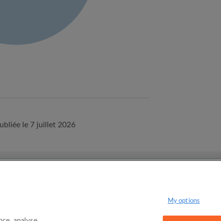
ubliée le 7 juillet 2026
onditions d'utilisation d'Appartager.lu
Politique de confidentialité
My options
ce, analyse