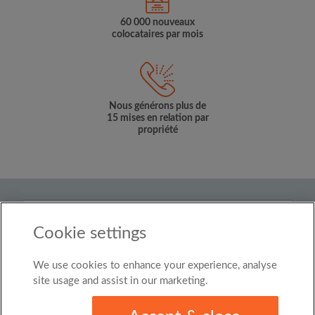
60 000 nouveaux
colocataires par mois
Nous générons plus de
15 mises en relation par
propriété
Pays
Cookie settings
Luxembourg
We use cookies to enhance your experience, analyse
© Roomgo Limited 2025 - 21 Market Place, Stockport,
United Kingdom, SK1 1EU
site usage and assist in our marketing.