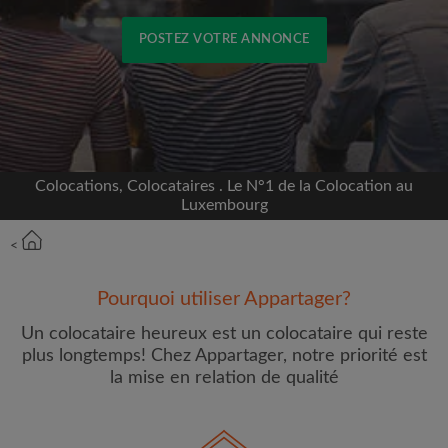
POSTEZ VOTRE ANNONCE
Inscrivez-vous avec Facebook
Nous ne publierons jamais sur votre page sans
votre accord
Colocations, Colocataires . Le N°1 de la Colocation au
Luxembourg
OU
<
Loyer max par mois (€)
Pourquoi utiliser Appartager?
Un colocataire heureux est un colocataire qui reste
Prénom
plus longtemps! Chez Appartager, notre priorité est
la mise en relation de qualité