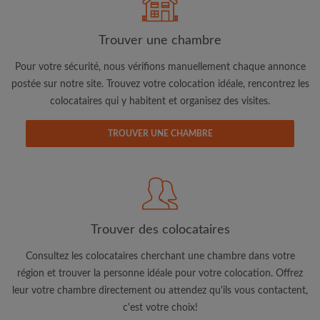
Trouver une chambre
Pour votre sécurité, nous vérifions manuellement chaque annonce
postée sur notre site. Trouvez votre colocation idéale, rencontrez les
colocataires qui y habitent et organisez des visites.
Adresse email
TROUVER UNE CHAMBRE
Mot de passe
J'ai lu, compris et accepte les
Conditions d'utilisation
d'Appartager.lu
et ai pris connaissance de la
Politique de
Confidentialité
Trouver des colocataires
CRÉER PROFIL
Consultez les colocataires cherchant une chambre dans votre
région et trouver la personne idéale pour votre colocation. Offrez
Je souhaite recevoir des offres exclusives et des mises à
leur votre chambre directement ou attendez qu'ils vous contactent,
jour du compte par e-mail
c'est votre choix!