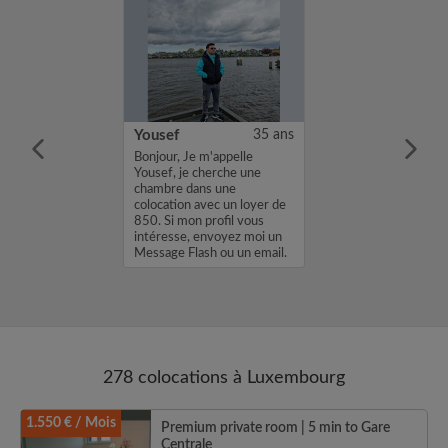
25 ans
Yousef
35 ans
m'appelle Her, je
Bonjour, Je m'appelle
e chambre dans
Yousef, je cherche une
ion avec un loyer
chambre dans une
 mon profil vous
colocation avec un loyer de
envoyez moi un
850. Si mon profil vous
sh ou un email.
intéresse, envoyez moi un
.
Message Flash ou un email.
Merci, Yousef...
278 colocations à Luxembourg
1.550 € / Mois
Premium private room | 5 min to Gare
Centrale