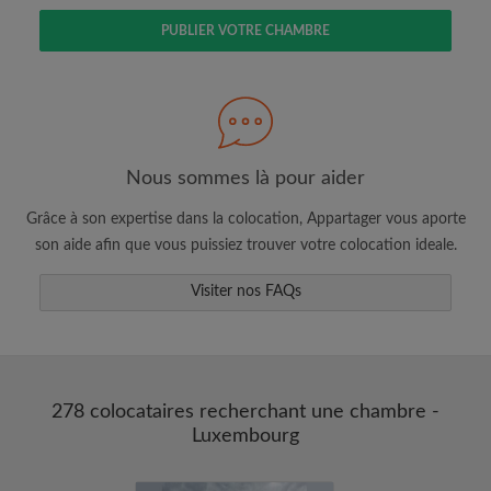
PUBLIER VOTRE CHAMBRE
Faites une recherche selon ce qui vous
semble important
Nous sommes là pour aider
Consultez les chambres et les profils des
colocataires
Grâce à son expertise dans la colocation, Appartager vous aporte
Sauvegardez vos recherches
son aide afin que vous puissiez trouver votre colocation ideale.
Recevez des alertes pour toute nouvelle
annonce correspondant à vos critères
Visiter nos FAQs
Faites vos demandes de visites
Faites part aux propriétaires et aux
colocataires de ce que vous cherchez
exactement
278 colocataires recherchant une chambre -
Luxembourg