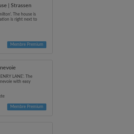
se | Strassen
ilton'. The house is
tion is right next to
Membre Premium
nnevoie
'HENRY LANE'. The
nnevoie with easy
xte
Membre Premium