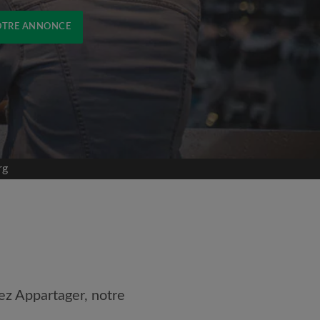
OTRE ANNONCE
rg
ez Appartager, notre
 les
Conditions d'utilisation
naissance de la
Politique de