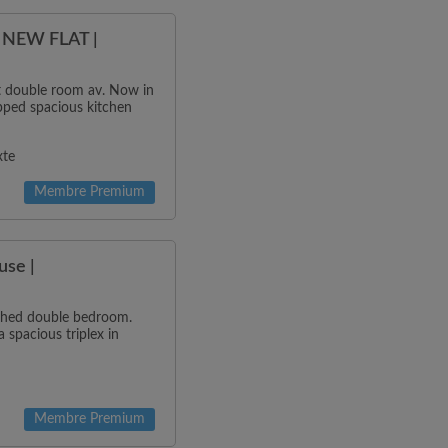
NEW FLAT |
ht double room av. Now in
ipped spacious kitchen
xte
Membre Premium
use |
ished double bedroom.
 spacious triplex in
Membre Premium