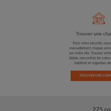
Faites part aux propri
colocataires de ce qu
exactement
Trouver une ch
Pour votre sécurité, nous
manuellement chaque anno
sur notre site. Trouvez votr
idéale, rencontrez les coloc
habitent et organisez des
TROUVER UNE CHA
275 co