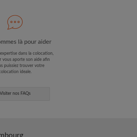
R PROFIL
ffres exclusives et des mises à
mmes là pour aider
expertise dans la colocation,
 vous aporte son aide afin
s puissiez trouver votre
colocation ideale.
Visiter nos FAQs
embourg