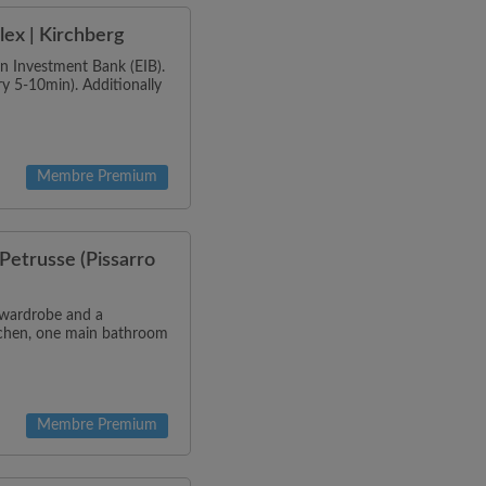
ex | Kirchberg
n Investment Bank (EIB).
ry 5-10min). Additionally
Membre Premium
Petrusse (Pissarro
a wardrobe and a
itchen, one main bathroom
Membre Premium