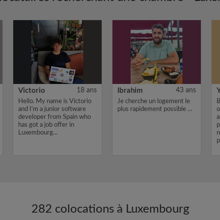
Victorio
18 ans
Ibrahim
43 ans
Hello. My name is Victorio
Je cherche un logement le
B
and I'm a junior software
plus rapidement possible ...
o
developer from Spain who
a
has got a job offer in
p
Luxembourg...
n
p
282 colocations à Luxembourg