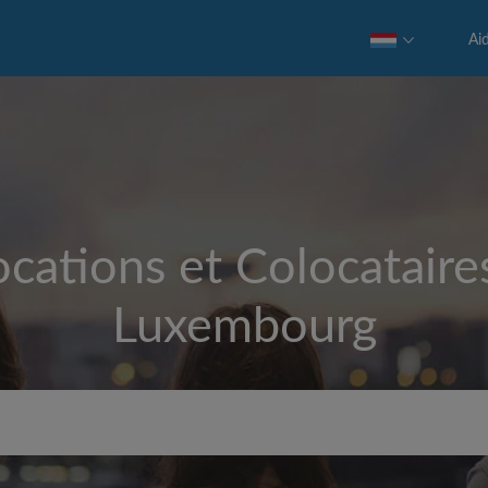
Ai
cations et Colocataire
Luxembourg
Loyer max par mois (€)