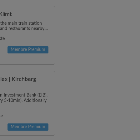
Klimt
 the main train station
and restaurants nearby....
xte
Membre Premium
ex | Kirchberg
n Investment Bank (EIB).
ry 5-10min). Additionally
te
Membre Premium