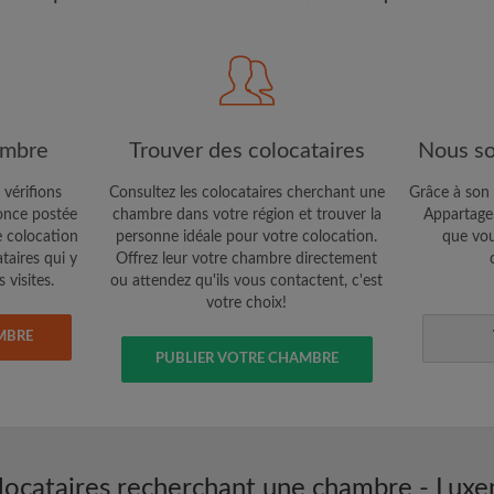
étaires et aux
Confidentialité
e vous cherchez
CRÉE
Je souhaite recevoir des o
ambre
Trouver des colocataires
Nous so
jour du compte par e-mail
 vérifions
Consultez les colocataires cherchant une
Grâce à son 
nce postée
chambre dans votre région et trouver la
Appartager
e colocation
personne idéale pour votre colocation.
que vou
ataires qui y
Offrez leur votre chambre directement
 visites.
ou attendez qu'ils vous contactent, c'est
votre choix!
MBRE
PUBLIER VOTRE CHAMBRE
locataires recherchant une chambre - Lux