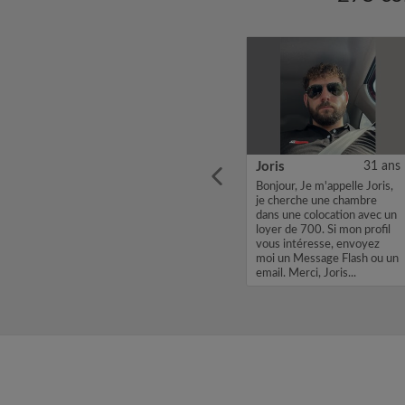
24 ans
Rania
27 ans
Joris
31 ans
s old,
Je suis doctorante à
Bonjour, Je m'appelle Joris,
l'université du Luxembourg
je cherche une chambre
ember
et je souhaite louer une
dans une colocation avec un
Big
chambre pour début
loyer de 700. Si mon profil
oking
septembre 01/10/2026.
vous intéresse, envoyez
 flat or
Merci de me contacter en
moi un Message Flash ou un
erg...
cas de disponibilité....
email. Merci, Joris...