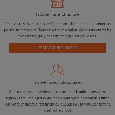
Trouver une chambre
Pour votre sécurité, nous vérifions manuellement chaque annonce
postée sur notre site. Trouvez votre colocation idéale, rencontrez les
colocataires qui y habitent et organisez des visites.
Adresse email
TROUVER UNE CHAMBRE
Mot de passe
J'ai lu, compris et accepte les
Conditions d'utilisation
d'Appartager.lu
et ai pris connaissance de la
Politique de
Confidentialité
Trouver des colocataires
CRÉER PROFIL
Consultez les colocataires cherchant une chambre dans votre
région et trouver la personne idéale pour votre colocation. Offrez
Je souhaite recevoir des offres exclusives et des mises à
leur votre chambre directement ou attendez qu'ils vous contactent,
jour du compte par e-mail
c'est votre choix!