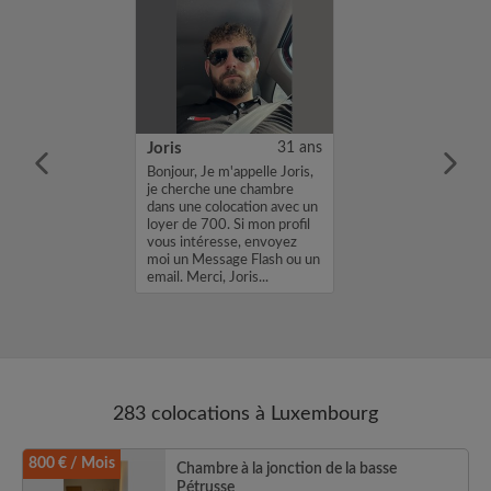
27 ans
Joris
31 ans
orante à
Bonjour, Je m'appelle Joris,
é du Luxembourg
je cherche une chambre
te louer une
dans une colocation avec un
ur début
loyer de 700. Si mon profil
 01/10/2026.
vous intéresse, envoyez
 contacter en
moi un Message Flash ou un
ibilité....
email. Merci, Joris...
283 colocations à Luxembourg
800 € / Mois
Chambre à la jonction de la basse
Pétrusse