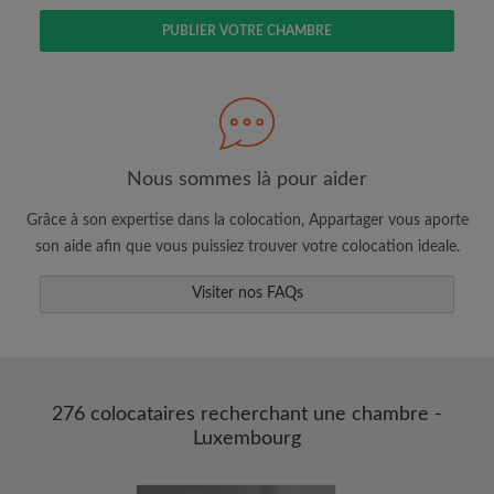
PUBLIER VOTRE CHAMBRE
Faites une recherche selon ce qui vous
semble important
Nous sommes là pour aider
Consultez les chambres et les profils des
colocataires
Grâce à son expertise dans la colocation, Appartager vous aporte
Sauvegardez vos recherches
son aide afin que vous puissiez trouver votre colocation ideale.
Recevez des alertes pour toute nouvelle
annonce correspondant à vos critères
Visiter nos FAQs
Faites vos demandes de visites
Faites part aux propriétaires et aux
colocataires de ce que vous cherchez
exactement
276 colocataires recherchant une chambre -
Luxembourg