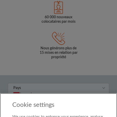
60 000 nouveaux
colocataires par mois
Nous générons plus de
15 mises en relation par
propriété
Pays
Luxembourg
Cookie settings
© Roomgo Limited 2025 - 21 Market Place, Stockport,
United Kingdom, SK1 1EU
We use cookies to enhance your experience, analyse