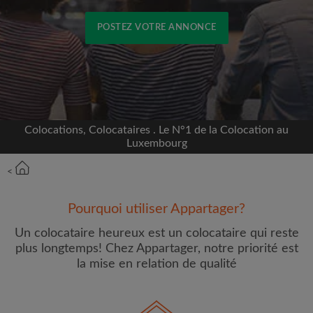
POSTEZ VOTRE ANNONCE
Inscrivez-vous avec Facebook
Nous ne publierons jamais sur votre page sans
votre accord
Colocations, Colocataires . Le N°1 de la Colocation au
Luxembourg
OU
<
Loyer max par mois (€)
Pourquoi utiliser Appartager?
Un colocataire heureux est un colocataire qui reste
Prénom
plus longtemps! Chez Appartager, notre priorité est
la mise en relation de qualité