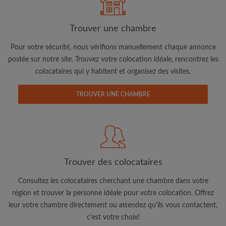
Trouver une chambre
Pour votre sécurité, nous vérifions manuellement chaque annonce
postée sur notre site. Trouvez votre colocation idéale, rencontrez les
colocataires qui y habitent et organisez des visites.
Adresse email
TROUVER UNE CHAMBRE
Mot de passe
J'ai lu, compris et accepte les
Conditions d'utilisation
d'Appartager.lu
et ai pris connaissance de la
Politique de
Confidentialité
Trouver des colocataires
CRÉER PROFIL
Consultez les colocataires cherchant une chambre dans votre
région et trouver la personne idéale pour votre colocation. Offrez
Je souhaite recevoir des offres exclusives et des mises à
leur votre chambre directement ou attendez qu'ils vous contactent,
jour du compte par e-mail
c'est votre choix!