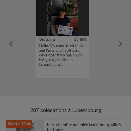
26 ans
Victorio
18 ans
e un stage de 5
Hello. My name is Victorio
mbourg et je
and I'm a junior software
accommodation
developer from Spain who
ériode....
has got a job offer in
Luxembourg...
287 colocations à Luxembourg
850 € / Mois
belle chambre meublée luxembourg ville à
bertrange