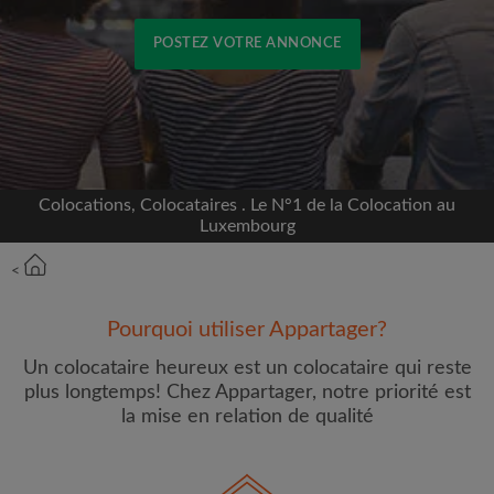
POSTEZ VOTRE ANNONCE
Inscrivez-vous avec Facebook
Nous ne publierons jamais sur votre page sans
votre accord
Colocations, Colocataires . Le N°1 de la Colocation au
Luxembourg
OU
<
Loyer max par mois (€)
Pourquoi utiliser Appartager?
Un colocataire heureux est un colocataire qui reste
Prénom
plus longtemps! Chez Appartager, notre priorité est
la mise en relation de qualité