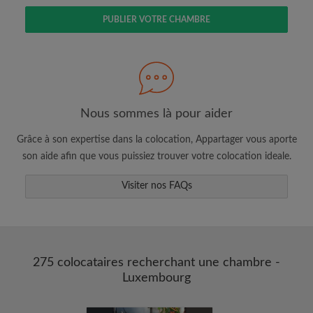
PUBLIER VOTRE CHAMBRE
Faites une recherche selon ce qui vous
semble important
Nous sommes là pour aider
Consultez les chambres et les profils des
colocataires
Grâce à son expertise dans la colocation, Appartager vous aporte
Sauvegardez vos recherches
son aide afin que vous puissiez trouver votre colocation ideale.
Recevez des alertes pour toute nouvelle
annonce correspondant à vos critères
Visiter nos FAQs
Faites vos demandes de visites
Faites part aux propriétaires et aux
colocataires de ce que vous cherchez
exactement
275 colocataires recherchant une chambre -
Luxembourg