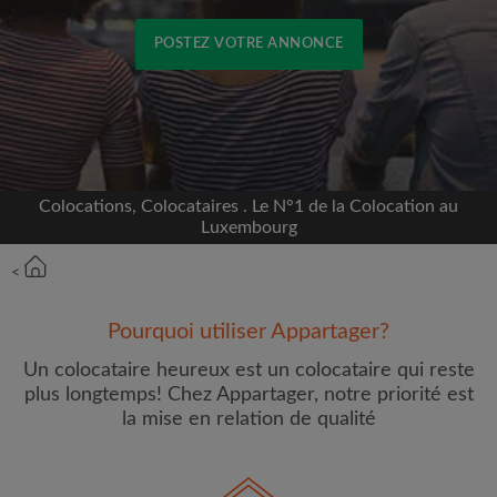
POSTEZ VOTRE ANNONCE
Inscrivez-vous avec Facebook
Nous ne publierons jamais sur votre page sans
votre accord
Colocations, Colocataires . Le N°1 de la Colocation au
Luxembourg
OU
<
Loyer max par mois (€)
Pourquoi utiliser Appartager?
Un colocataire heureux est un colocataire qui reste
Prénom
plus longtemps! Chez Appartager, notre priorité est
la mise en relation de qualité