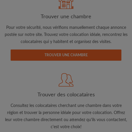
Trouver une chambre
Pour votre sécurité, nous vérifions manuellement chaque annonce
postée sur notre site. Trouvez votre colocation idéale, rencontrez les
colocataires qui y habitent et organisez des visites.
Adresse email
TROUVER UNE CHAMBRE
Mot de passe
J'ai lu, compris et accepte les
Conditions d'utilisation
d'Appartager.lu
et ai pris connaissance de la
Politique de
Confidentialité
Trouver des colocataires
CRÉER PROFIL
Consultez les colocataires cherchant une chambre dans votre
région et trouver la personne idéale pour votre colocation. Offrez
Je souhaite recevoir des offres exclusives et des mises à
leur votre chambre directement ou attendez qu'ils vous contactent,
jour du compte par e-mail
c'est votre choix!