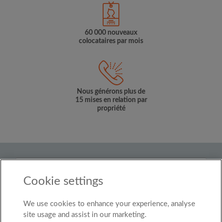
60 000 nouveaux
colocataires par mois
Nous générons plus de
15 mises en relation par
propriété
Pays
Cookie settings
Luxembourg
We use cookies to enhance your experience, analyse
© Roomgo Limited 2025 - 21 Market Place, Stockport,
United Kingdom, SK1 1EU
site usage and assist in our marketing.