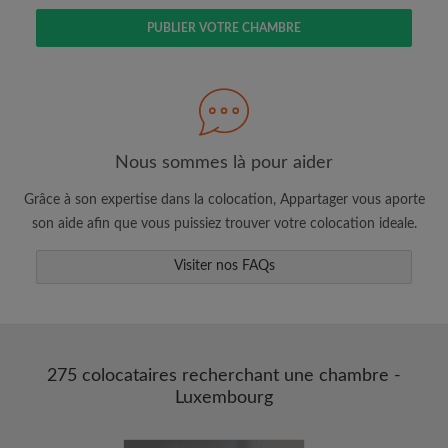
PUBLIER VOTRE CHAMBRE
Faites une recherche selon ce qui vous
semble important
Nous sommes là pour aider
Consultez les chambres et les profils des
colocataires
Grâce à son expertise dans la colocation, Appartager vous aporte
Sauvegardez vos recherches
son aide afin que vous puissiez trouver votre colocation ideale.
Recevez des alertes pour toute nouvelle
annonce correspondant à vos critères
Visiter nos FAQs
Faites vos demandes de visites
Faites part aux propriétaires et aux
colocataires de ce que vous cherchez
exactement
275 colocataires recherchant une chambre -
Luxembourg