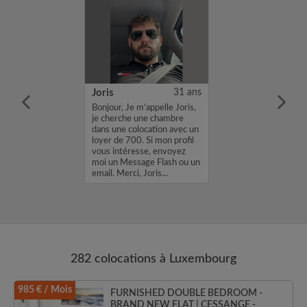
27 ans
Joris
31 ans
orante à
Bonjour, Je m'appelle Joris,
é du Luxembourg
je cherche une chambre
te louer une
dans une colocation avec un
ur début
loyer de 700. Si mon profil
 01/10/2026.
vous intéresse, envoyez
 contacter en
moi un Message Flash ou un
ibilité....
email. Merci, Joris...
282 colocations à Luxembourg
985 € / Mois
FURNISHED DOUBLE BEDROOM -
BRAND NEW FLAT | CESSANGE -