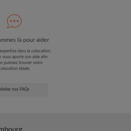
R PROFIL
ffres exclusives et des mises à
mmes là pour aider
expertise dans la colocation,
 vous aporte son aide afin
s puissiez trouver votre
colocation ideale.
Visiter nos FAQs
embourg