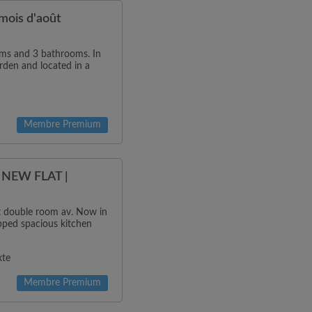
ois d'août
oms and 3 bathrooms. In
rden and located in a
Membre Premium
NEW FLAT |
ht double room av. Now in
ipped spacious kitchen
xte
Membre Premium