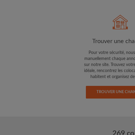
Faites part aux propri
colocataires de ce qu
exactement
Trouver une ch
Pour votre sécurité, nous
manuellement chaque anno
sur notre site. Trouvez votr
idéale, rencontrez les coloc
habitent et organisez des
TROUVER UNE CHA
269 co