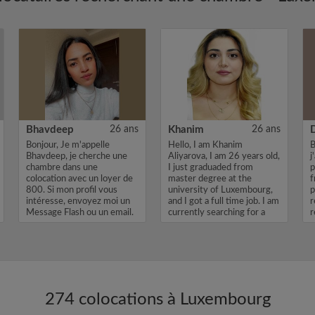
Bhavdeep
26 ans
Khanim
26 ans
Bonjour, Je m'appelle
Hello, I am Khanim
B
Bhavdeep, je cherche une
Aliyarova, I am 26 years old,
j
chambre dans une
I just graduaded from
p
colocation avec un loyer de
master degree at the
f
800. Si mon profil vous
university of Luxembourg,
p
intéresse, envoyez moi un
and I got a full time job. I am
r
Message Flash ou un email.
currently searching for a
r
Merci, Bhav...
room...
274 colocations à Luxembourg