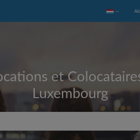
Ai
cations et Colocataire
Luxembourg
Loyer max par mois (€)