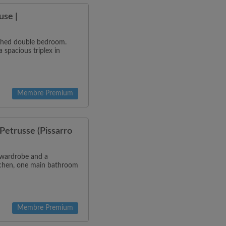
use |
ished double bedroom.
 spacious triplex in
Membre Premium
Petrusse (Pissarro
a wardrobe and a
itchen, one main bathroom
Membre Premium