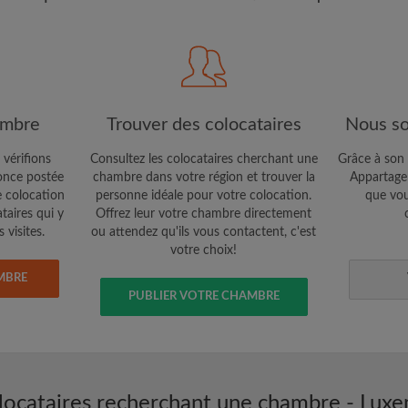
étaires et aux
Confidentialité
e vous cherchez
CRÉE
Je souhaite recevoir des o
ambre
Trouver des colocataires
Nous so
jour du compte par e-mail
 vérifions
Consultez les colocataires cherchant une
Grâce à son 
nce postée
chambre dans votre région et trouver la
Appartager
e colocation
personne idéale pour votre colocation.
que vou
ataires qui y
Offrez leur votre chambre directement
 visites.
ou attendez qu'ils vous contactent, c'est
votre choix!
MBRE
PUBLIER VOTRE CHAMBRE
locataires recherchant une chambre - Lux