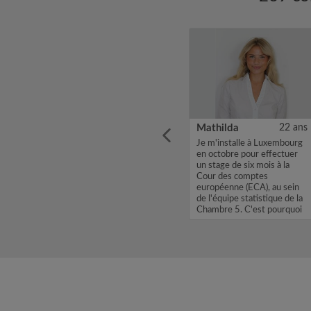
30 ans
Joris
31 ans
Mathilda
22 ans
om
Bonjour, Je m'appelle Joris,
Je m'installe à Luxembourg
 to 28
je cherche une chambre
en octobre pour effectuer
ill be
dans une colocation avec un
un stage de six mois à la
hip at
loyer de 700. Si mon profil
Cour des comptes
ment
vous intéresse, envoyez
européenne (ECA), au sein
am a
moi un Message Flash ou un
de l'équipe statistique de la
..
email. Merci, Joris...
Chambre 5. C'est pourquoi
je...