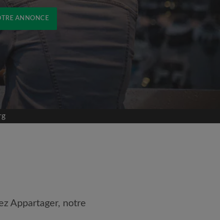
OTRE ANNONCE
rg
ez Appartager, notre
 les
Conditions d'utilisation
naissance de la
Politique de