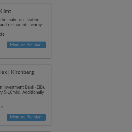
Klimt
 the main train station
and restaurants nearby....
xte
Membre Premium
ex | Kirchberg
n Investment Bank (EIB).
ry 5-10min). Additionally
te
Membre Premium