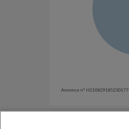
Annonce n° H210829185230177
A propos de nous
Besoin d'Aide ?
C