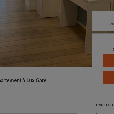
CH
partement à Lux Gare
DANS LES 