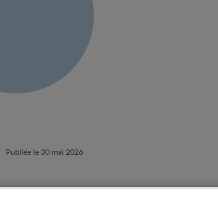
Publiée le 30 mai 2026
onditions d'utilisation d'Appartager.lu
Politique de confidentialité