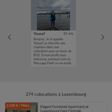
25 ans
Yousef
35 ans
m'appelle Her, je
Bonjour, Je m'appelle
e chambre dans
Yousef, je cherche une
ion avec un loyer
chambre dans une
 mon profil vous
colocation avec un loyer de
envoyez moi un
850. Si mon profil vous
sh ou un email.
intéresse, envoyez moi un
.
Message Flash ou un email.
Merci, Yousef...
274 colocations à Luxembourg
2.500 € / Mois
Elegant Furnished Apartment at
Luxembourg Gare Centrale