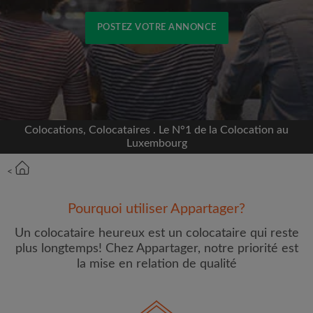
POSTEZ VOTRE ANNONCE
Inscrivez-vous avec Facebook
Nous ne publierons jamais sur votre page sans
votre accord
Colocations, Colocataires . Le N°1 de la Colocation au
Luxembourg
OU
<
Loyer max par mois (€)
Pourquoi utiliser Appartager?
Un colocataire heureux est un colocataire qui reste
Prénom
plus longtemps! Chez Appartager, notre priorité est
la mise en relation de qualité