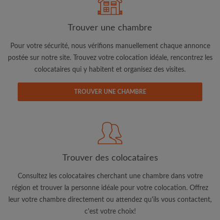
Trouver une chambre
Pour votre sécurité, nous vérifions manuellement chaque annonce
postée sur notre site. Trouvez votre colocation idéale, rencontrez les
colocataires qui y habitent et organisez des visites.
Adresse email
TROUVER UNE CHAMBRE
Mot de passe
J'ai lu, compris et accepte les
Conditions d'utilisation
d'Appartager.lu
et ai pris connaissance de la
Politique de
Confidentialité
Trouver des colocataires
CRÉER PROFIL
Consultez les colocataires cherchant une chambre dans votre
région et trouver la personne idéale pour votre colocation. Offrez
Je souhaite recevoir des offres exclusives et des mises à
leur votre chambre directement ou attendez qu'ils vous contactent,
jour du compte par e-mail
c'est votre choix!