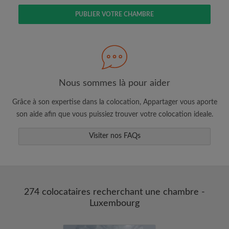
PUBLIER VOTRE CHAMBRE
Faites une recherche selon ce qui vous
semble important
Nous sommes là pour aider
Consultez les chambres et les profils des
colocataires
Grâce à son expertise dans la colocation, Appartager vous aporte
Sauvegardez vos recherches
son aide afin que vous puissiez trouver votre colocation ideale.
Recevez des alertes pour toute nouvelle
annonce correspondant à vos critères
Visiter nos FAQs
Faites vos demandes de visites
Faites part aux propriétaires et aux
colocataires de ce que vous cherchez
exactement
274 colocataires recherchant une chambre -
Luxembourg