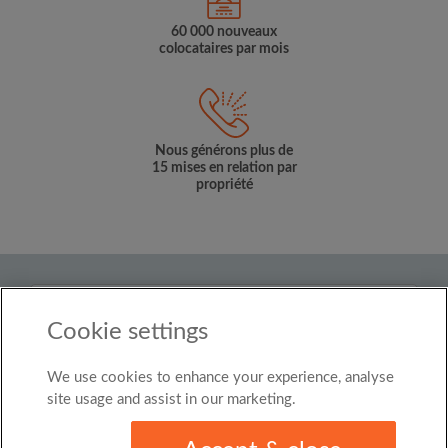
60 000 nouveaux
colocataires par mois
Nous générons plus de
15 mises en relation par
propriété
Pays
Cookie settings
Luxembourg
We use cookies to enhance your experience, analyse
© Roomgo Limited 2025 - 21 Market Place, Stockport,
United Kingdom, SK1 1EU
site usage and assist in our marketing.