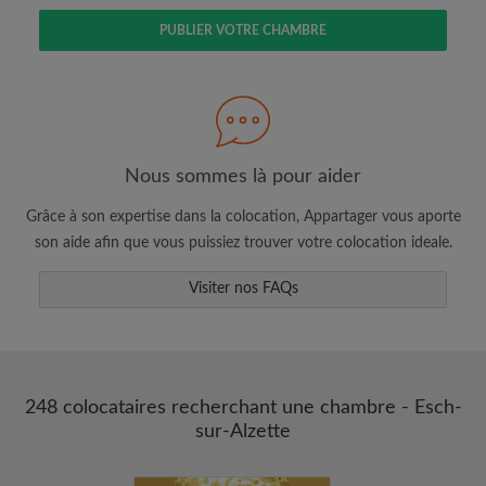
PUBLIER VOTRE CHAMBRE
Faites une recherche selon ce qui vous
semble important
Nous sommes là pour aider
Consultez les chambres et les profils des
colocataires
Grâce à son expertise dans la colocation, Appartager vous aporte
Sauvegardez vos recherches
son aide afin que vous puissiez trouver votre colocation ideale.
Recevez des alertes pour toute nouvelle
annonce correspondant à vos critères
Visiter nos FAQs
Faites vos demandes de visites
Faites part aux propriétaires et aux
colocataires de ce que vous cherchez
exactement
248 colocataires recherchant une chambre - Esch-
sur-Alzette