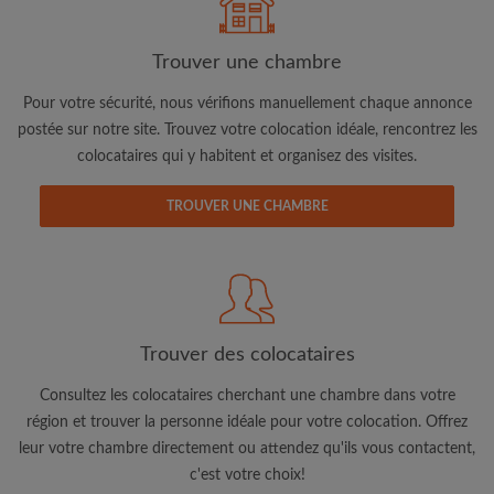
Trouver une chambre
Pour votre sécurité, nous vérifions manuellement chaque annonce
postée sur notre site. Trouvez votre colocation idéale, rencontrez les
colocataires qui y habitent et organisez des visites.
Adresse email
TROUVER UNE CHAMBRE
Mot de passe
J'ai lu, compris et accepte les
Conditions d'utilisation
d'Appartager.lu
et ai pris connaissance de la
Politique de
Confidentialité
Trouver des colocataires
CRÉER PROFIL
Consultez les colocataires cherchant une chambre dans votre
région et trouver la personne idéale pour votre colocation. Offrez
Je souhaite recevoir des offres exclusives et des mises à
leur votre chambre directement ou attendez qu'ils vous contactent,
jour du compte par e-mail
c'est votre choix!