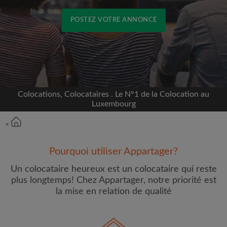
POSTEZ VOTRE ANNONCE
Inscrivez-vous avec Facebook
Nous ne publierons jamais sur votre page sans
votre accord
Colocations, Colocataires . Le N°1 de la Colocation au
Luxembourg
OU
<
Loyer max par mois (€)
Pourquoi utiliser Appartager?
Un colocataire heureux est un colocataire qui reste
Prénom
plus longtemps! Chez Appartager, notre priorité est
la mise en relation de qualité