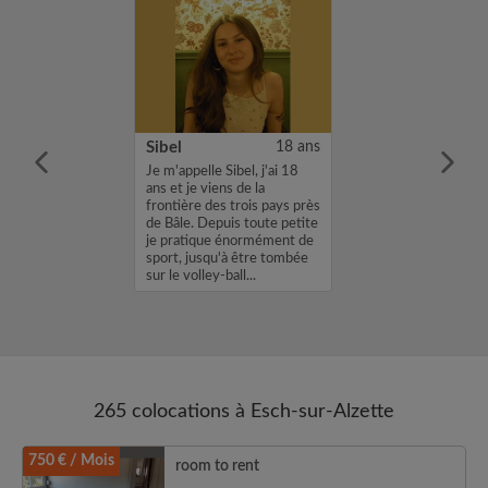
26 ans
Sibel
18 ans
e m’appelle Abde,
Je m'appelle Sibel, j'ai 18
t je vais
ans et je viens de la
 à Luxembourg en
frontière des trois pays près
our un stage
de Bâle. Depuis toute petite
eur bancaire. Je
je pratique énormément de
une chambre du
sport, jusqu'à être tombée
re au 31 dé...
sur le volley-ball...
265 colocations à Esch-sur-Alzette
750 € / Mois
room to rent