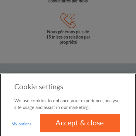
colocataires par mois
Nous générons plus de
15 mises en relation par
propriété
Pays
Cookie settings
Luxembourg
We use cookies to enhance your experience, analyse
© Roomgo Limited 2025 - 21 Market Place, Stockport,
United Kingdom, SK1 1EU
site usage and assist in our marketing.
Accept & close
My options