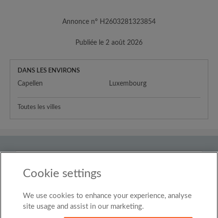
Annonce n° H2603281323854
Publiée le 2 août 2026
DANS LES ENVIRONS
Capellen
Luxembourg
Toutes les villes
Pays
Luxembourg
Cookie settings
We use cookies to enhance your experience, analyse
© Roomgo Limited 2025 - 21 Market Place, Stockport,
United Kingdom, SK1 1EU
site usage and assist in our marketing.