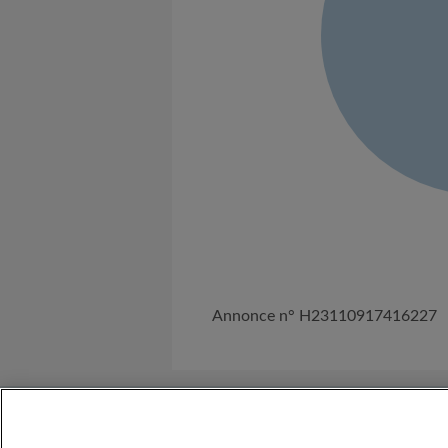
Annonce n° H23110917416227
A propos de nous
Besoin d'Aide ?
C