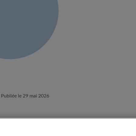
Publiée le 29 mai 2026
onditions d'utilisation d'Appartager.lu
Politique de confidentialité