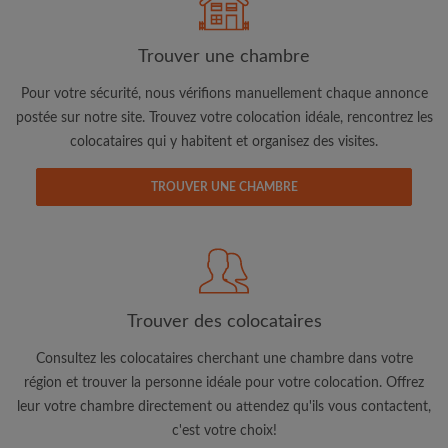
Trouver une chambre
Pour votre sécurité, nous vérifions manuellement chaque annonce
postée sur notre site. Trouvez votre colocation idéale, rencontrez les
colocataires qui y habitent et organisez des visites.
Adresse email
TROUVER UNE CHAMBRE
Mot de passe
J'ai lu, compris et accepte les
Conditions d'utilisation
d'Appartager.lu
et ai pris connaissance de la
Politique de
Confidentialité
Trouver des colocataires
CRÉER PROFIL
Consultez les colocataires cherchant une chambre dans votre
région et trouver la personne idéale pour votre colocation. Offrez
Je souhaite recevoir des offres exclusives et des mises à
leur votre chambre directement ou attendez qu'ils vous contactent,
jour du compte par e-mail
c'est votre choix!