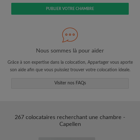
PUBLIER VOTRE CHAMBRE
Faites une recherche selon ce qui vous
semble important
Nous sommes là pour aider
Consultez les chambres et les profils des
colocataires
Grâce à son expertise dans la colocation, Appartager vous aporte
Sauvegardez vos recherches
son aide afin que vous puissiez trouver votre colocation ideale.
Recevez des alertes pour toute nouvelle
annonce correspondant à vos critères
Visiter nos FAQs
Faites vos demandes de visites
Faites part aux propriétaires et aux
colocataires de ce que vous cherchez
exactement
267 colocataires recherchant une chambre -
Capellen