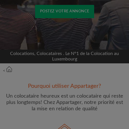
POSTEZ VOTRE ANNONCE
Inscrivez-vous avec Facebook
Nous ne publierons jamais sur votre page sans
votre accord
Colocations, Colocataires . Le N°1 de la Colocation au
Luxembourg
OU
<
Loyer max par mois (€)
Pourquoi utiliser Appartager?
Un colocataire heureux est un colocataire qui reste
Prénom
plus longtemps! Chez Appartager, notre priorité est
la mise en relation de qualité