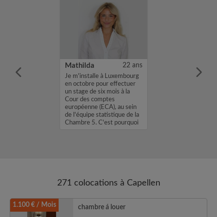
31 ans
Mathilda
22 ans
m'appelle Joris,
Je m'installe à Luxembourg
une chambre
en octobre pour effectuer
location avec un
un stage de six mois à la
. Si mon profil
Cour des comptes
sse, envoyez
européenne (ECA), au sein
age Flash ou un
de l'équipe statistique de la
 Joris...
Chambre 5. C'est pourquoi
je...
271 colocations à Capellen
1.100 € / Mois
chambre á louer