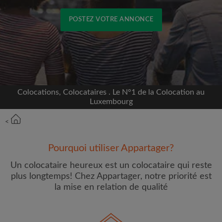
POSTEZ VOTRE ANNONCE
Inscrivez-vous avec Facebook
Nous ne publierons jamais sur votre page sans
votre accord
Colocations, Colocataires . Le N°1 de la Colocation au
Luxembourg
OU
<
Loyer max par mois (€)
Pourquoi utiliser Appartager?
Un colocataire heureux est un colocataire qui reste
Prénom
plus longtemps! Chez Appartager, notre priorité est
la mise en relation de qualité