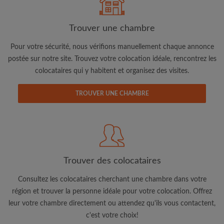
Trouver une chambre
Pour votre sécurité, nous vérifions manuellement chaque annonce
postée sur notre site. Trouvez votre colocation idéale, rencontrez les
colocataires qui y habitent et organisez des visites.
Adresse email
TROUVER UNE CHAMBRE
Mot de passe
J'ai lu, compris et accepte les
Conditions d'utilisation
d'Appartager.lu
et ai pris connaissance de la
Politique de
Confidentialité
Trouver des colocataires
CRÉER PROFIL
Consultez les colocataires cherchant une chambre dans votre
région et trouver la personne idéale pour votre colocation. Offrez
Je souhaite recevoir des offres exclusives et des mises à
leur votre chambre directement ou attendez qu'ils vous contactent,
jour du compte par e-mail
c'est votre choix!