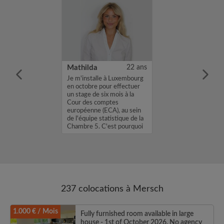
42 ans
Mathilda
22 ans
herche un plat
Je m'installe à Luxembourg
 petit
en octobre pour effectuer
t pour deux
un stage de six mois à la
e préférence si
Cour des comptes
ne
européenne (ECA), au sein
rci...
de l'équipe statistique de la
Chambre 5. C'est pourquoi
je...
237 colocations à Mersch
1.000 € / Mois
Fully furnished room available in large
house - 1st of October 2026. No agency