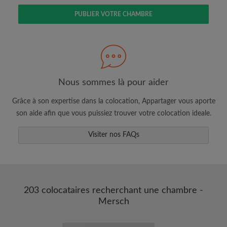
PUBLIER VOTRE CHAMBRE
Faites une recherche selon ce qui vous
semble important
Nous sommes là pour aider
Consultez les chambres et les profils des
colocataires
Grâce à son expertise dans la colocation, Appartager vous aporte
Sauvegardez vos recherches
son aide afin que vous puissiez trouver votre colocation ideale.
Recevez des alertes pour toute nouvelle
annonce correspondant à vos critères
Visiter nos FAQs
Faites vos demandes de visites
Faites part aux propriétaires et aux
colocataires de ce que vous cherchez
exactement
203 colocataires recherchant une chambre -
Mersch