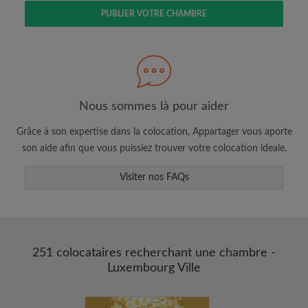
PUBLIER VOTRE CHAMBRE
Faites une recherche selon ce qui vous
semble important
Nous sommes là pour aider
Consultez les chambres et les profils des
colocataires
Grâce à son expertise dans la colocation, Appartager vous aporte
Sauvegardez vos recherches
son aide afin que vous puissiez trouver votre colocation ideale.
Recevez des alertes pour toute nouvelle
Visiter nos FAQs
annonce correspondant à vos critères
Faites vos demandes de visites
Faites part aux propriétaires et aux
colocataires de ce que vous cherchez
exactement
251 colocataires recherchant une chambre -
Luxembourg Ville