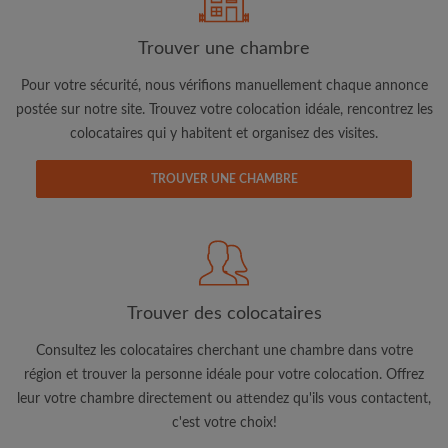
Trouver une chambre
Pour votre sécurité, nous vérifions manuellement chaque annonce
postée sur notre site. Trouvez votre colocation idéale, rencontrez les
colocataires qui y habitent et organisez des visites.
Adresse email
TROUVER UNE CHAMBRE
Mot de passe
J'ai lu, compris et accepte les
Conditions d'utilisation
d'Appartager.lu
et ai pris connaissance de la
Politique de
Confidentialité
Trouver des colocataires
Consultez les colocataires cherchant une chambre dans votre
CRÉER PROFIL
région et trouver la personne idéale pour votre colocation. Offrez
leur votre chambre directement ou attendez qu'ils vous contactent,
Je souhaite recevoir des offres exclusives et des mises à
jour du compte par e-mail
c'est votre choix!