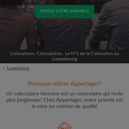
POSTEZ VOTRE ANNONCE
Inscrivez-vous avec Facebook
Nous ne publierons jamais sur votre page sans
votre accord
Colocations, Colocataires . Le N°1 de la Colocation au
Luxembourg
OU
<
Luxembourg
Loyer max par mois (€)
Pourquoi utiliser Appartager?
Un colocataire heureux est un colocataire qui reste
Prénom
plus longtemps! Chez Appartager, notre priorité est
la mise en relation de qualité