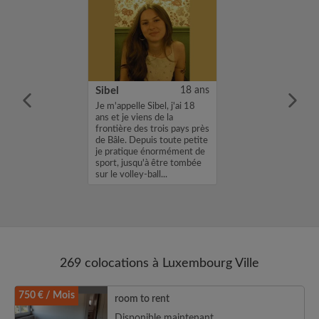
26 ans
Sibel
18 ans
e m’appelle Abde,
Je m'appelle Sibel, j'ai 18
t je vais
ans et je viens de la
 à Luxembourg en
frontière des trois pays près
our un stage
de Bâle. Depuis toute petite
eur bancaire. Je
je pratique énormément de
une chambre du
sport, jusqu'à être tombée
re au 31 dé...
sur le volley-ball...
269 colocations à Luxembourg Ville
750 € / Mois
room to rent
Disponible maintenant