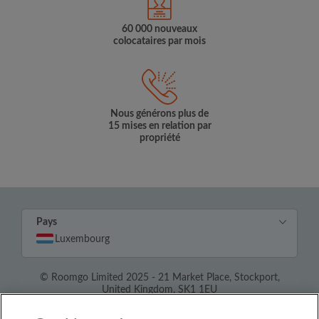
60 000 nouveaux
colocataires par mois
Nous générons plus de
15 mises en relation par
propriété
Pays
Luxembourg
© Roomgo Limited 2025 - 21 Market Place, Stockport,
United Kingdom, SK1 1EU