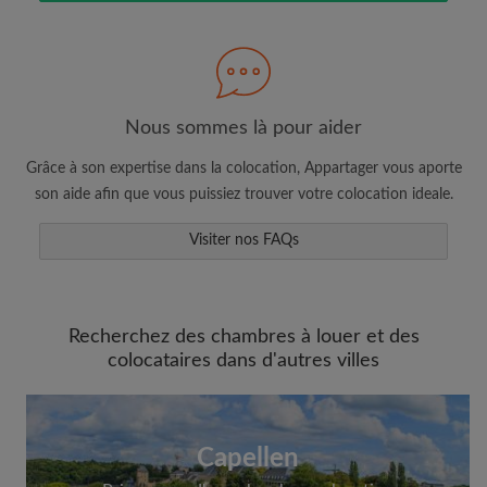
Nous sommes là pour aider
Faites une recherche selon ce qui vous
Grâce à son expertise dans la colocation, Appartager vous aporte
semble important
son aide afin que vous puissiez trouver votre colocation ideale.
Consultez les chambres et les profils des
colocataires
Visiter nos FAQs
Sauvegardez vos recherches
Recevez des alertes pour toute nouvelle
annonce correspondant à vos critères
Recherchez des chambres à louer et des
Faites vos demandes de visites
colocataires dans d'autres villes
Faites part aux propriétaires et aux
colocataires de ce que vous cherchez
exactement
Capellen