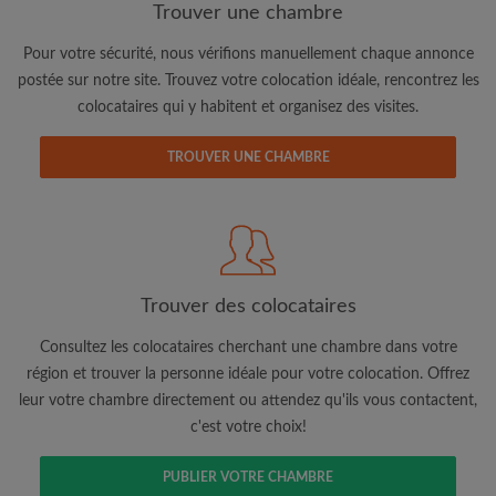
Trouver une chambre
Pour votre sécurité, nous vérifions manuellement chaque annonce
postée sur notre site. Trouvez votre colocation idéale, rencontrez les
colocataires qui y habitent et organisez des visites.
TROUVER UNE CHAMBRE
Adresse email
Mot de passe
Trouver des colocataires
J'ai lu, compris et accepte les
Conditions d'utilisation
d'Appartager.lu
et ai pris connaissance de la
Politique de
Consultez les colocataires cherchant une chambre dans votre
Confidentialité
région et trouver la personne idéale pour votre colocation. Offrez
leur votre chambre directement ou attendez qu'ils vous contactent,
CRÉER PROFIL
c'est votre choix!
Je souhaite recevoir des offres exclusives et des mises à
PUBLIER VOTRE CHAMBRE
jour du compte par e-mail