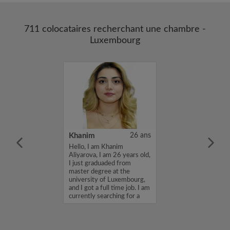
711 colocataires recherchant une chambre -
Luxembourg
43 ans
Khanim
26 ans
un logement le
Hello, I am Khanim
ent possible ...
Aliyarova, I am 26 years old,
I just graduaded from
master degree at the
university of Luxembourg,
and I got a full time job. I am
currently searching for a
room...