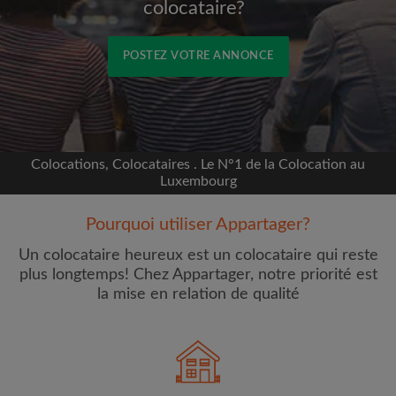
colocataire?
POSTEZ VOTRE ANNONCE
Inscrivez-vous avec Facebook
Nous ne publierons jamais sur votre page sans
Colocations, Colocataires . Le N°1 de la Colocation au
votre accord
Luxembourg
Pourquoi utiliser Appartager?
OU
Un colocataire heureux est un colocataire qui reste
Loyer max par mois (€)
plus longtemps! Chez Appartager, notre priorité est
la mise en relation de qualité
Prénom