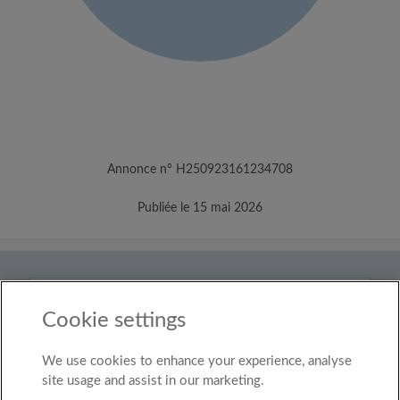
Annonce n° H250923161234708
Publiée le 15 mai 2026
Pays
Cookie settings
Luxembourg
We use cookies to enhance your experience, analyse
© Roomgo Limited 2025 - 21 Market Place, Stockport,
United Kingdom, SK1 1EU
site usage and assist in our marketing.