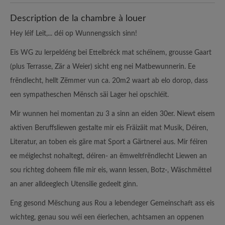
Description de la chambre à louer
Hey léif Leit,... déi op Wunnengssich sinn!
Eis WG zu lerpeldéng bei Ettelbréck mat schéinem, grousse Gaart
(plus Terrasse, Zär a Weier) sicht eng nei Matbewunnerin. Ee
frëndlecht, hellt Zëmmer vun ca. 20m2 waart ab elo dorop, dass
een sympatheschen Mënsch säi Lager hei opschléit.
Mir wunnen hei momentan zu 3 a sinn an eiden 30er. Niewt eisem
aktiven Beruffsliewen gestalte mir eis Fräizäit mat Musik, Déiren,
Literatur, an toben eis gäre mat Sport a Gärtnerei aus. Mir féiren
ee méiglechst nohaltegt, déiren- an ëmweltfrëndlecht Liewen an
sou richteg doheem fille mir eis, wann lessen, Botz-, Wäschmëttel
an aner alldeeglech Utensilie gedeelt ginn.
Eng gesond Mëschung aus Rou a lebendeger Gemeinschaft ass eis
wichteg, genau sou wéi een éierlechen, achtsamen an oppenen