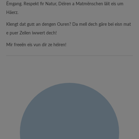
Ëmgang. Respekt fir Natur, Déiren a Matmënschen läit eis um
Häerz.
Klengt dat gutt an dengen Ouren? Da mell dech gäre bei eisn mat
e puer Zeilen iwwert dech!
Mir freeën eis vun dir ze héiren!