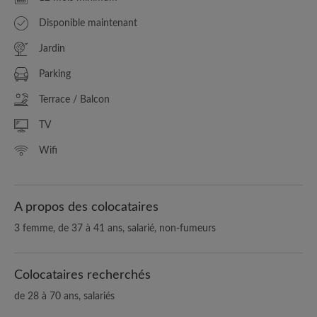
Disponible maintenant
Jardin
Parking
Terrace / Balcon
TV
Wifi
A propos des colocataires
3 femme, de 37 à 41 ans, salarié, non-fumeurs
Colocataires recherchés
de 28 à 70 ans, salariés