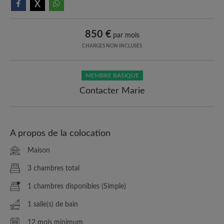
850 €
par mois
CHARGES NON INCLUSES
MEMBRE BASIQUE
Contacter Marie
A propos de la colocation
Maison
3 chambres total
1 chambres disponibles (Simple)
1 salle(s) de bain
12 mois minimum