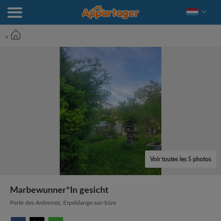
<
Voir toutes les 5 photos
Marbewunner*In gesicht
Porte des Ardennes, Erpeldange-sur-Sûre