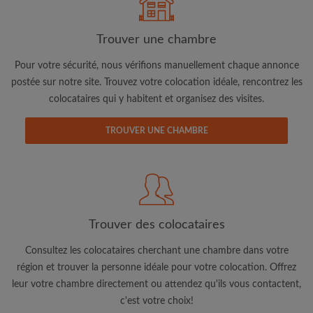
Trouver une chambre
Pour votre sécurité, nous vérifions manuellement chaque annonce
postée sur notre site. Trouvez votre colocation idéale, rencontrez les
colocataires qui y habitent et organisez des visites.
Adresse email
TROUVER UNE CHAMBRE
Mot de passe
J'ai lu, compris et accepte les
Conditions d'utilisation
d'Appartager.lu
et ai pris connaissance de la
Politique de
Confidentialité
Trouver des colocataires
CRÉER PROFIL
Consultez les colocataires cherchant une chambre dans votre
région et trouver la personne idéale pour votre colocation. Offrez
Je souhaite recevoir des offres exclusives et des mises à
leur votre chambre directement ou attendez qu'ils vous contactent,
jour du compte par e-mail
c'est votre choix!