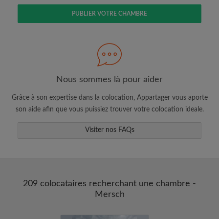
PUBLIER VOTRE CHAMBRE
Faites une recherche selon ce qui vous
semble important
Nous sommes là pour aider
Consultez les chambres et les profils des
colocataires
Grâce à son expertise dans la colocation, Appartager vous aporte
Sauvegardez vos recherches
son aide afin que vous puissiez trouver votre colocation ideale.
Recevez des alertes pour toute nouvelle
annonce correspondant à vos critères
Visiter nos FAQs
Faites vos demandes de visites
Faites part aux propriétaires et aux
colocataires de ce que vous cherchez
exactement
209 colocataires recherchant une chambre -
Mersch