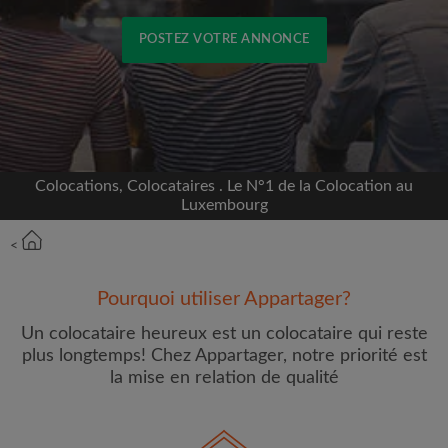
POSTEZ VOTRE ANNONCE
Inscrivez-vous avec Facebook
Nous ne publierons jamais sur votre page sans
votre accord
Colocations, Colocataires . Le N°1 de la Colocation au
Luxembourg
OU
<
Loyer max par mois (€)
Pourquoi utiliser Appartager?
Un colocataire heureux est un colocataire qui reste
Prénom
plus longtemps! Chez Appartager, notre priorité est
la mise en relation de qualité