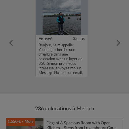
25 ans
Yousef
35 ans
m'appelle Her, je
Bonjour, Je m'appelle
e chambre dans
Yousef, je cherche une
ion avec un loyer
chambre dans une
 mon profil vous
colocation avec un loyer de
envoyez moi un
850. Si mon profil vous
sh ou un email.
intéresse, envoyez moi un
.
Message Flash ou un email.
Merci, Yousef...
236 colocations à Mersch
1.550 € / Mois
Elegant & Spacious Room with Open
Kitchen – Steps from Luxembourg Gare