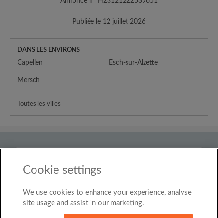
Annonce n° H23121222539651
Publiée le 12 juillet 2026
DANS LES ENVIRONS
Capellen
Esch-sur-Alzette
Mersch
Toutes les villes
Pays
Luxembourg
Cookie settings
We use cookies to enhance your experience, analyse
© Roomgo Limited 2025 - 21 Market Place, Stockport,
United Kingdom, SK1 1EU
site usage and assist in our marketing.