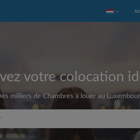
Ai
vez votre colocation id
es milliers de Chambres à louer au Luxembou
Loyer max par mois (€)