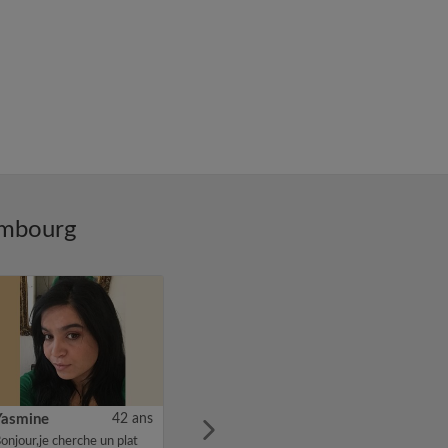
embourg
Yasmine
42 ans
onjour,je cherche un plat