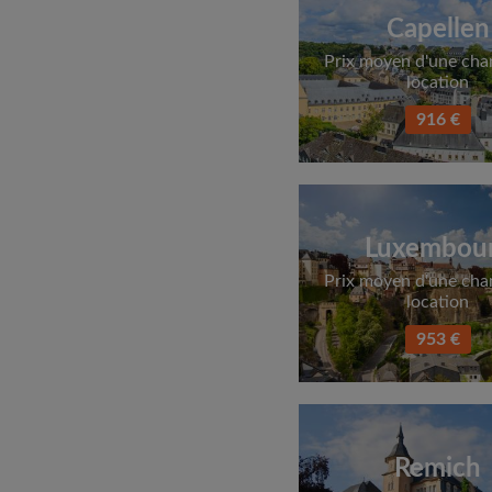
Capellen
Prix moyen d'une ch
location
916 €
Luxembou
Prix moyen d'une ch
location
953 €
Remich