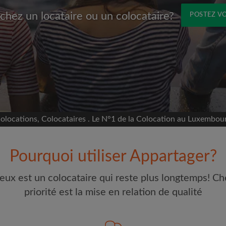
chez un locataire ou un colocataire?
POSTEZ V
Prénom
avec Facebook
s sur votre page sans
ccord
e colocation
olocations, Colocataires . Le N°1 de la Colocation au Luxembou
selon ce qui vous
 et les profils des
Pourquoi utiliser Appartager?
Adresse email
erches
eux est un colocataire qui reste plus longtemps! Ch
our toute nouvelle
Mot de passe
priorité est la mise en relation de qualité
t à vos critères
e visites
J'ai lu, compris et accepte
étaires et aux
d'Appartager.lu
et ai pris con