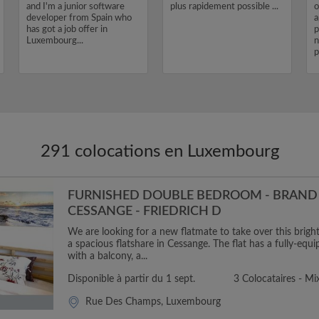
and I'm a junior software
plus rapidement possible ...
o
developer from Spain who
a
has got a job offer in
p
Luxembourg...
n
p
291 colocations en Luxembourg
FURNISHED DOUBLE BEDROOM - BRAND 
CESSANGE - FRIEDRICH D
We are looking for a new flatmate to take over this brig
a spacious flatshare in Cessange. The flat has a fully-equ
with a balcony, a...
Disponible à partir du 1 sept.
3 Colocataires - Mi
Rue Des Champs, Luxembourg