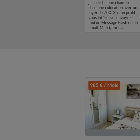
l'université du Luxembourg
je cherche une chambre
ember
et je souhaite louer une
dans une colocation avec un
Big
chambre pour début
loyer de 700. Si mon profil
oking
septembre 01/10/2026.
vous intéresse, envoyez
 flat or
Merci de me contacter en
moi un Message Flash ou un
erg...
cas de disponibilité....
email. Merci, Joris...
985 € / Mois