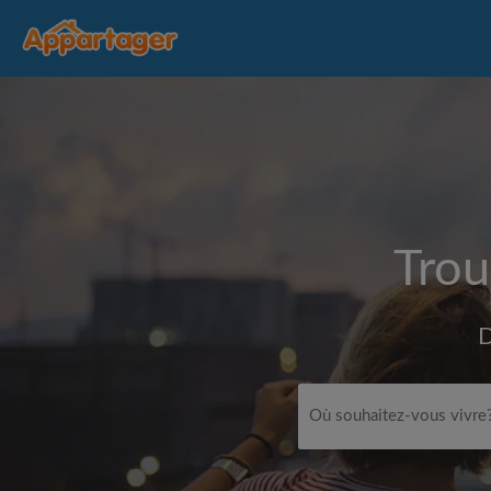
Trou
D