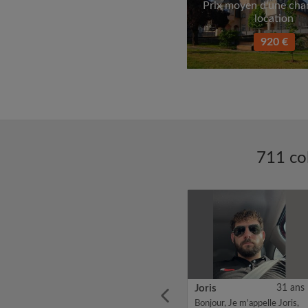
Prix moyen d'une ch
location
920 €
711 co
24 ans
Rania
27 ans
Joris
31 ans
s old,
Je suis doctorante à
Bonjour, Je m'appelle Joris,