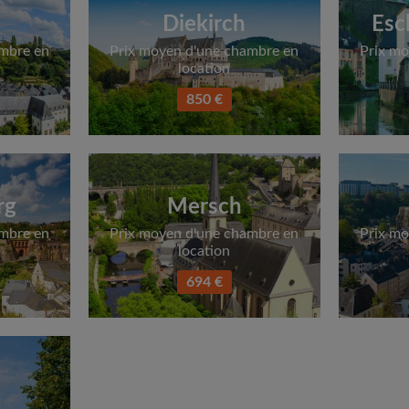
Diekirch
Esc
ambre en
Prix moyen d'une chambre en
Prix mo
location
850 €
rg
Mersch
ambre en
Prix moyen d'une chambre en
Prix mo
location
694 €