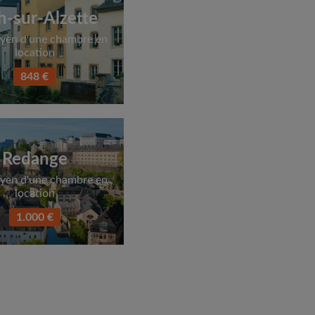
h-sur-Alzette
yen d'une chambre en
location
848 €
Redange
yen d'une chambre en
location
1.000 €