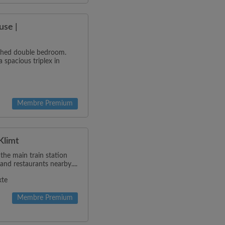
use |
ished double bedroom.
 spacious triplex in
Membre Premium
Klimt
 the main train station
and restaurants nearby....
xte
Membre Premium