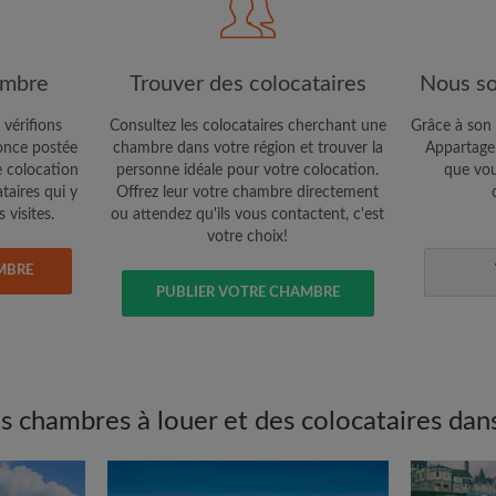
Confidentialité
e vous cherchez
CRÉE
ambre
Trouver des colocataires
Nous so
Je souhaite recevoir des o
 vérifions
Consultez les colocataires cherchant une
Grâce à son 
jour du compte par e-mail
nce postée
chambre dans votre région et trouver la
Appartager
e colocation
personne idéale pour votre colocation.
que vou
ataires qui y
Offrez leur votre chambre directement
 visites.
ou attendez qu'ils vous contactent, c'est
votre choix!
MBRE
PUBLIER VOTRE CHAMBRE
 chambres à louer et des colocataires dans 