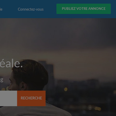
PUBLIEZ VOTRE ANNONCE
de
Connectez-vous
éale.
rg
RECHERCHE