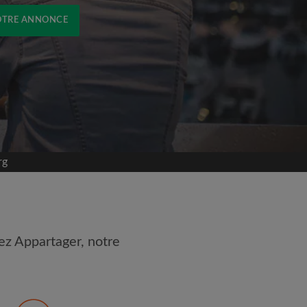
OTRE ANNONCE
rg
ez Appartager, notre
 les
Conditions d'utilisation
naissance de la
Politique de