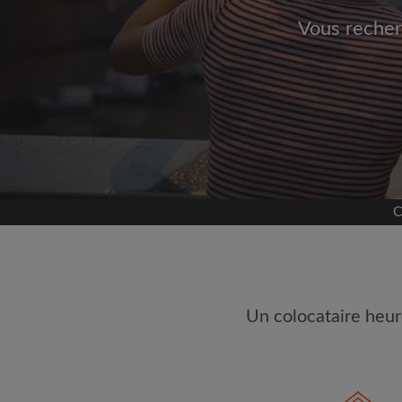
Vous recher
Inscrivez-vous 
Nous ne publierons jamai
votre a
Trouvez votr
C
Faites une recherche 
semble important
Consultez les chambres
colocataires
Sauvegardez vos rech
Un colocataire heur
Recevez des alertes p
annonce correspondan
Faites vos demandes d
Faites part aux propri